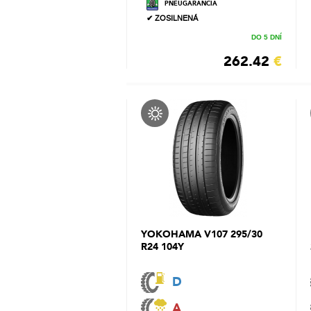
PNEUGARANCIA
✔ ZOSILNENÁ
DO 5 DNÍ
262.42
€
YOKOHAMA V107 295/30
R24 104Y
D
A