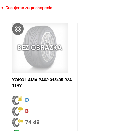
e. Ďakujeme za pochopenie.
YOKOHAMA PA02 315/35 R24
114V
D
B
74 dB