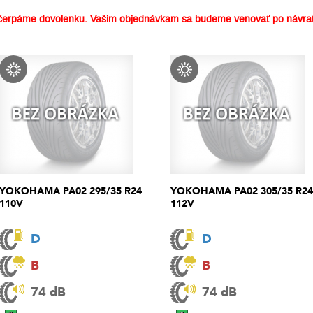
erpáme dovolenku. Vašim objednávkam sa budeme venovať po návrat
YOKOHAMA PA02 295/35 R24
YOKOHAMA PA02 305/35 R24
110V
112V
D
D
B
B
74 dB
74 dB