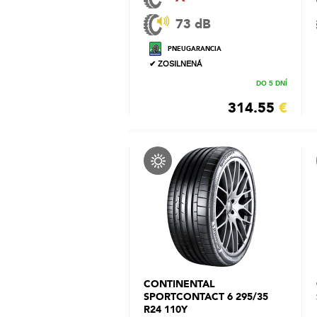
73 dB
PNEUGARANCIA
✔ ZOSILNENÁ
DO 5 DNÍ
314.55
€
CONTINENTAL
SPORTCONTACT 6 295/35
R24 110Y