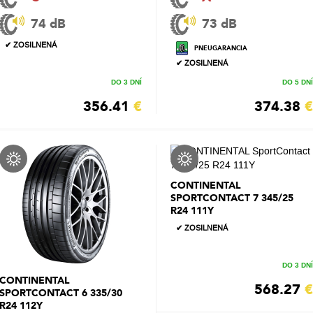
74 dB
73 dB
✔ ZOSILNENÁ
PNEUGARANCIA
✔ ZOSILNENÁ
DO 3 DNÍ
DO 5 DNÍ
356.41
€
374.38
€
CONTINENTAL
SPORTCONTACT 7 345/25
R24 111Y
✔ ZOSILNENÁ
DO 3 DNÍ
CONTINENTAL
568.27
€
SPORTCONTACT 6 335/30
R24 112Y