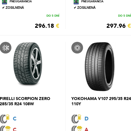
PNEUGARANCIA
PNEUGARANCIA
✔ ZOSILNENÁ
✔ ZOSILNENÁ
DO 5 DNÍ
DO 5 DNÍ
296.18
€
297.96
€
PIRELLI SCORPION ZERO
YOKOHAMA V107 295/35 R24
285/35 R24 108W
110Y
C
D
C
A