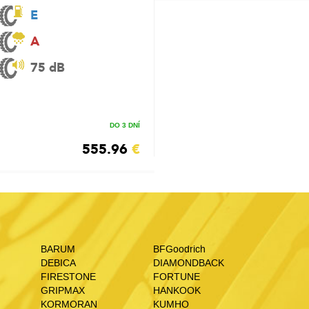
E
A
75 dB
DO 3 DNÍ
555.96
€
BARUM
BFGoodrich
DEBICA
DIAMONDBACK
FIRESTONE
FORTUNE
GRIPMAX
HANKOOK
KORMORAN
KUMHO