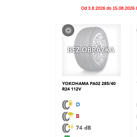
Od
3.8.2026 do 15.08.2026
č
YOKOHAMA PA02 285/40
R24 112V
D
B
74 dB