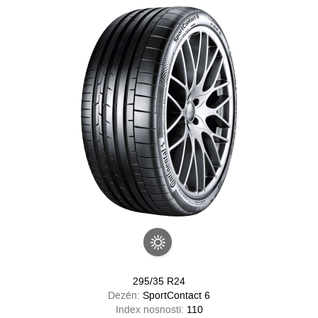
295/35 R24
Dezén:
SportContact 6
Index nosnosti:
110