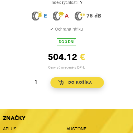
Index rýchlosti:
Y
E
A
75 dB
✔ Ochrana ráfiku
DO 3 DNÍ
504.12
€
Ceny sú uvedené s DPH.
ZNAČKY
APLUS
AUSTONE