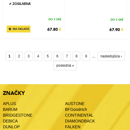
✔ ZOSILNENÁ
DO 3 DNÍ
DO 3 DNÍ
★
67.80
€
67.90
€
NA SKLADE
…
1
2
3
4
5
6
7
8
9
nasledujúca ›
posledná »
ZNAČKY
APLUS
AUSTONE
BARUM
BFGoodrich
BRIDGESTONE
CONTINENTAL
DEBICA
DIAMONDBACK
DUNLOP
FALKEN