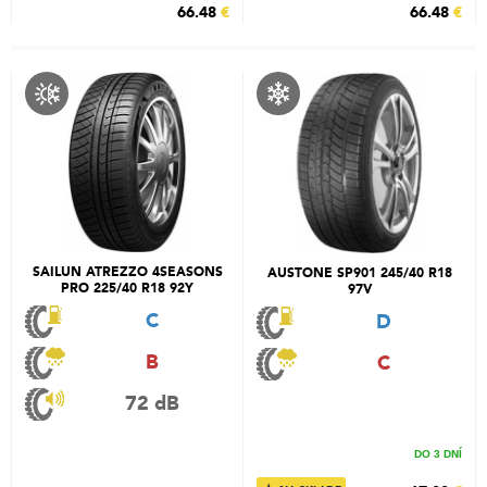
66.48
€
66.48
€
SAILUN ATREZZO 4SEASONS
AUSTONE SP901 245/40 R18
PRO 225/40 R18 92Y
97V
C
D
B
C
72 dB
DO 3 DNÍ