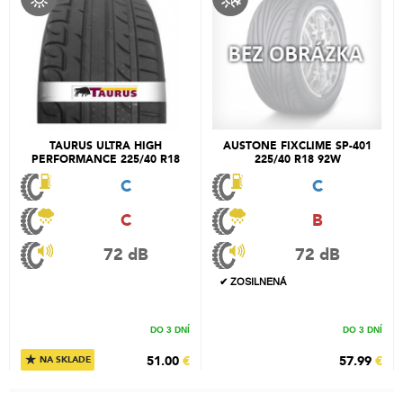
TAURUS ULTRA HIGH
AUSTONE FIXCLIME SP-401
PERFORMANCE 225/40 R18
225/40 R18 92W
92Y
C
C
C
B
72 dB
72 dB
✔ ZOSILNENÁ
DO 3 DNÍ
DO 3 DNÍ
★
51.00
€
57.99
€
NA SKLADE