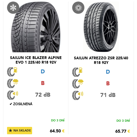
SAILUN ICE BLAZER ALPINE
SAILUN ATREZZO ZSR 225/40
EVO 1 225/40 R18 92V
R18 92Y
D
D
B
B
72 dB
71 dB
✔ ZOSILNENÁ
DO 3 DNÍ
DO 3 DNÍ
★
64.50
€
65.77
€
NA SKLADE