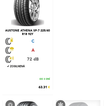
AUSTONE ATHENA SP-7 225/40
R18 92Y
C
A
72 dB
✔ ZOSILNENÁ
DO 3 DNÍ
63.31
€