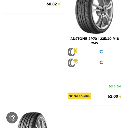
60.82
€
AUSTONE SP701 235/40 R18
95W
C
C
DO 3 DNÍ
★
62.00
€
NA SKLADE