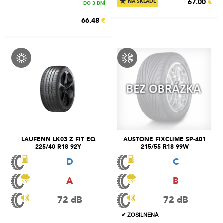
★
67.00
€
NA SKLADE
DO 3 DNÍ
66.48
€
LAUFENN LK03 Z FIT EQ
AUSTONE FIXCLIME SP-401
225/40 R18 92Y
215/55 R18 99W
D
C
A
B
72 dB
72 dB
✔ ZOSILNENÁ