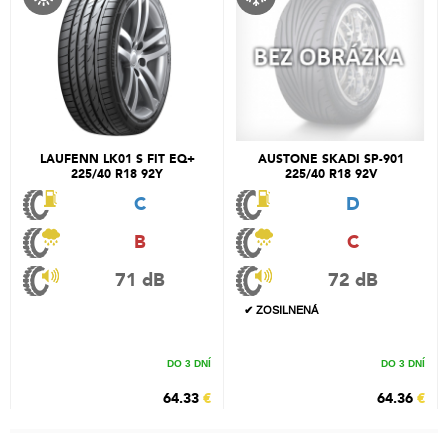
LAUFENN LK01 S FIT EQ+
AUSTONE SKADI SP-901
225/40 R18 92Y
225/40 R18 92V
C
D
B
C
71 dB
72 dB
✔ ZOSILNENÁ
DO 3 DNÍ
DO 3 DNÍ
64.33
€
64.36
€