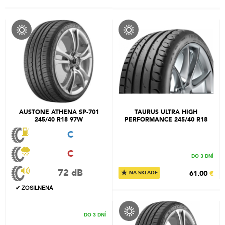
AUSTONE ATHENA SP-701
TAURUS ULTRA HIGH
245/40 R18 97W
PERFORMANCE 245/40 R18
97Y
C
C
DO 3 DNÍ
72 dB
★
61.00
€
NA SKLADE
✔ ZOSILNENÁ
DO 3 DNÍ