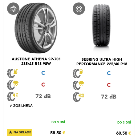
AUSTONE ATHENA SP-701
SEBRING ULTRA HIGH
235/45 R18 98W
PERFORMANCE 225/40 R18
92Y
C
C
C
C
72 dB
72 dB
✔ ZOSILNENÁ
DO 3 DNÍ
DO 3 DNÍ
★
58.50
€
60.50
€
NA SKLADE