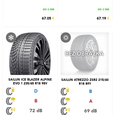
DO 3 DNÍ
DO 3 DNÍ
67.05
€
67.19
€
SAILUN ICE BLAZER ALPINE
SAILUN ATREZZO ZSR2 215/40
EVO 1 235/45 R18 98V
R18 89Y
D
B
B
A
72 dB
69 dB