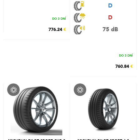
D
D
DO 3 DNÍ
75 dB
776.24
€
DO 3 DNÍ
760.84
€