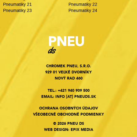
Pneumatiky 21
Pneumatiky 22
Pneumatiky 23
Pneumatiky 24
CHROMEK PNEU, S.R.O.
929 01 VEĽKÉ DVORNÍKY
NOVÝ RAD 460
TEL.:
+421 940 909 500
EMAIL:
INFO
[AT]
PNEUDS.SK
OCHRANA OSOBNÝCH ÚDAJOV
VŠEOBECNÉ OBCHODNÉ PODMIENKY
© 2026 PNEU DS
WEB DESIGN
:
EPIX MEDIA