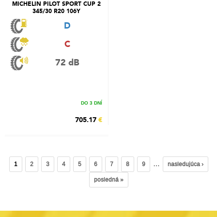
MICHELIN PILOT SPORT CUP 2
345/30 R20 106Y
D
C
72 dB
DO 3 DNÍ
705.17
€
…
1
2
3
4
5
6
7
8
9
nasledujúca ›
posledná »