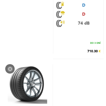
D
D
74 dB
DO 3 DNÍ
710.30
€