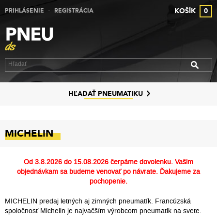
-
KOŠÍK
0
PRIHLÁSENIE
REGISTRÁCIA
VÝPREDAJ PNEUMATÍK
VÝPREDAJ ALU DISKOV
VÝPREDAJ PLECHOVÝCH DISKOV
DISKY
HĽADAŤ PNEUMATIKU
ZNAČKY
MICHELIN
KONTAKT
PREČO MY
Od
3.8.2026 do 15.08.2026
čerpáme dovolenku. Vašim
objednávkam sa budeme venovať po návrate. Ďakujeme za
SLUŽBY
pochopenie.
MICHELIN predaj letných aj zimných pneumatík. Francúzská
spoločnosť Michelin je najväčším výrobcom pneumatik na svete.