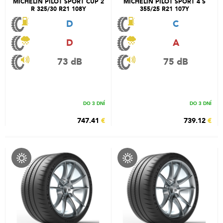
MICHELIN PILOT SPORT CUP 2
MICHELIN PILOT SPORT 4 S
R 325/30 R21 108Y
355/25 R21 107Y
D
C
D
A
73 dB
75 dB
DO 3 DNÍ
DO 3 DNÍ
747.41
€
739.12
€