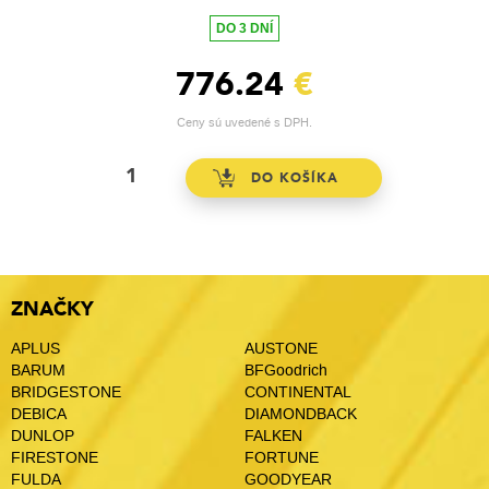
DO 3 DNÍ
776.24
€
Ceny sú uvedené s DPH.
ZNAČKY
APLUS
AUSTONE
BARUM
BFGoodrich
BRIDGESTONE
CONTINENTAL
DEBICA
DIAMONDBACK
DUNLOP
FALKEN
FIRESTONE
FORTUNE
FULDA
GOODYEAR