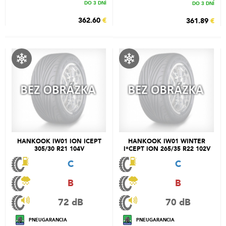
DO 3 DNÍ
DO 3 DNÍ
362.60
€
361.89
€
HANKOOK IW01 ION ICEPT
HANKOOK IW01 WINTER
305/30 R21 104V
I*CEPT ION 265/35 R22 102V
C
C
B
B
72 dB
70 dB
PNEUGARANCIA
PNEUGARANCIA