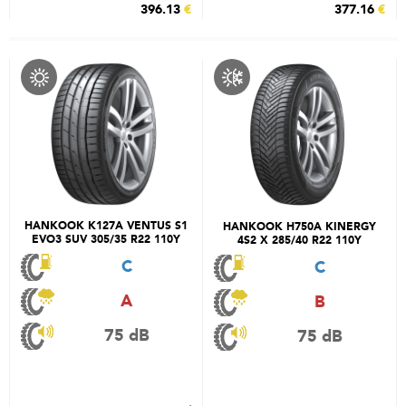
396.13
€
377.16
€
HANKOOK K127A VENTUS S1
HANKOOK H750A KINERGY
EVO3 SUV 305/35 R22 110Y
4S2 X 285/40 R22 110Y
C
C
A
B
75 dB
75 dB