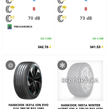
B
B
70 dB
73 dB
PNEUGARANCIA
DO 3 DNÍ
DO 3 DNÍ
342.76
€
341.53
€
HANKOOK IK01A ION EVO
HANKOOK IW01A WINTER
SUV 295/35 R22 108Y
I*CEPT ION X 275/40 R22 107V