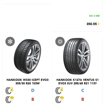
DO 3 DNÍ
350.55
€
HANKOOK W330 ICEPT EVO3
HANKOOK K127A VENTUS S1
305/30 R20 103W
EVO3 SUV 285/45 R21 113Y
D
C
B
B