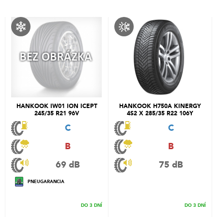
HANKOOK IW01 ION ICEPT
HANKOOK H750A KINERGY
245/35 R21 96V
4S2 X 285/35 R22 106Y
C
C
B
B
69 dB
75 dB
PNEUGARANCIA
DO 3 DNÍ
DO 3 DNÍ