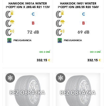
HANKOOK IW01A WINTER
HANKOOK IW01 WINTER
I*CEPT ION X 285/45 R21 113V
I*CEPT ION 285/35 R20 104V
C
C
B
B
72 dB
69 dB
PNEUGARANCIA
PNEUGARANCIA
DO 3 DNÍ
DO 3 DNÍ
332.15
€
332.15
€