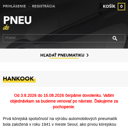
-
KOŠÍK
0
PRIHLÁSENIE
REGISTRÁCIA
VÝPREDAJ PNEUMATÍK
VÝPREDAJ ALU DISKOV
VÝPREDAJ PLECHOVÝCH DISKOV
DISKY
HĽADAŤ PNEUMATIKU
ZNAČKY
HANKOOK
KONTAKT
PREČO MY
Od
3.8.2026 do 15.08.2026
čerpáme dovolenku. Vašim
objednávkam sa budeme venovať po návrate. Ďakujeme za
SLUŽBY
pochopenie.
Prvá kórejská spoločnosť na výrobu automobilových pneumatík
bola založená v roku 1941 v meste Seoul, ako prvou kórejskou