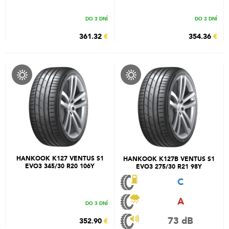
DO 3 DNÍ
DO 3 DNÍ
361.32
€
354.36
€
HANKOOK K127 VENTUS S1
HANKOOK K127B VENTUS S1
EVO3 345/30 R20 106Y
EVO3 275/30 R21 98Y
C
A
DO 3 DNÍ
73 dB
352.90
€