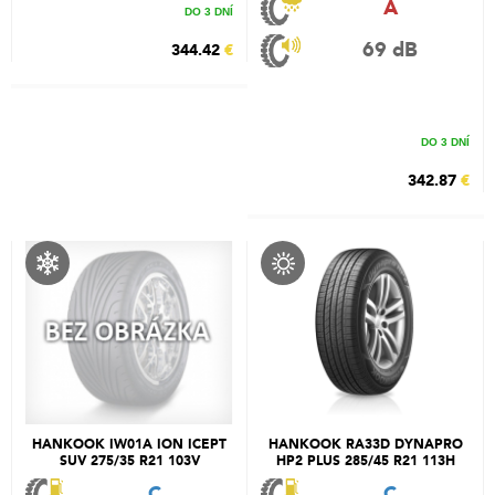
A
DO 3 DNÍ
69 dB
344.42
€
DO 3 DNÍ
342.87
€
HANKOOK IW01A ION ICEPT
HANKOOK RA33D DYNAPRO
SUV 275/35 R21 103V
HP2 PLUS 285/45 R21 113H
C
C