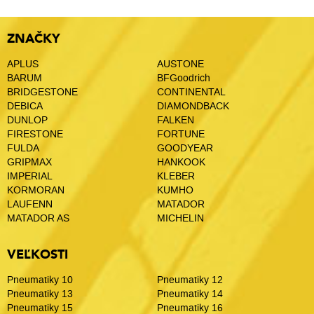
ZNAČKY
APLUS
AUSTONE
BARUM
BFGoodrich
BRIDGESTONE
CONTINENTAL
DEBICA
DIAMONDBACK
DUNLOP
FALKEN
FIRESTONE
FORTUNE
FULDA
GOODYEAR
GRIPMAX
HANKOOK
IMPERIAL
KLEBER
KORMORAN
KUMHO
LAUFENN
MATADOR
MATADOR AS
MICHELIN
VEĽKOSTI
Pneumatiky 10
Pneumatiky 12
Pneumatiky 13
Pneumatiky 14
Pneumatiky 15
Pneumatiky 16