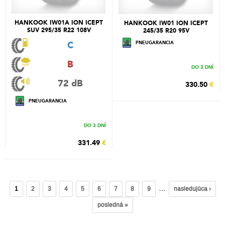
HANKOOK IW01A ION ICEPT
HANKOOK IW01 ION ICEPT
SUV 295/35 R22 108V
245/35 R20 95V
C
PNEUGARANCIA
B
DO 3 DNÍ
72 dB
330.50
€
PNEUGARANCIA
DO 3 DNÍ
331.49
€
…
1
2
3
4
5
6
7
8
9
nasledujúca ›
posledná »