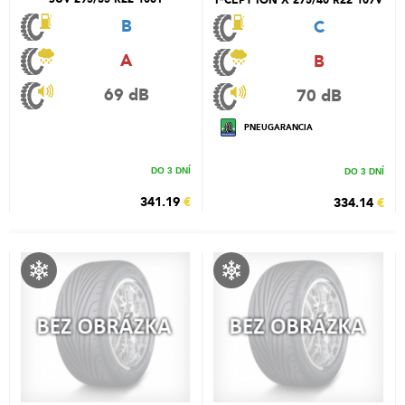
B
C
A
B
69 dB
70 dB
PNEUGARANCIA
DO 3 DNÍ
DO 3 DNÍ
341.19
€
334.14
€