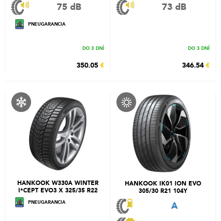
75 dB
73 dB
PNEUGARANCIA
DO 3 DNÍ
DO 3 DNÍ
350.05
€
346.54
€
HANKOOK W330A WINTER
HANKOOK IK01 ION EVO
I*CEPT EVO3 X 325/35 R22
305/30 R21 104Y
114W
PNEUGARANCIA
A