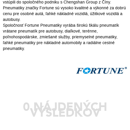
vstúpili do spoločného podniku s Chengshan Group z Číny.
Pneumatiky značky Fortune sú vysoko kvalitné a výkonné za dobrú
cenu pre osobné autá, ľahké nákladné vozidlá, úžitkové vozidlá a
autobusy.
Spoločnosť Fortune Pneumatiky vyrába širokú škálu pneumatík
vrátane pneumatík pre autobusy, diaľkové, terénne,
poľnohospodárske, zmiešané služby, priemyselné pneumatiky,
ľahké pneumatiky pre nákladné automobily a radiálne cestné
pneumatiky.
0 NÁJDENÝCH
VÝSLEDKOV