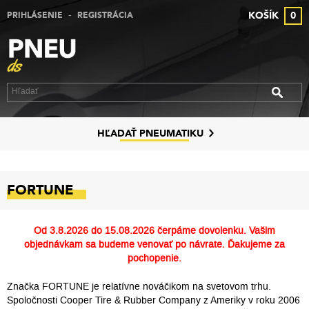
-
KOŠÍK
0
PRIHLÁSENIE
REGISTRÁCIA
VÝPREDAJ PNEUMATÍK
VÝPREDAJ ALU DISKOV
VÝPREDAJ PLECHOVÝCH DISKOV
DISKY
HĽADAŤ PNEUMATIKU
ZNAČKY
FORTUNE
KONTAKT
PREČO MY
Od
3.8.2026 do 15.08.2026
čerpáme dovolenku. Vašim
objednávkam sa budeme venovať po návrate. Ďakujeme za
SLUŽBY
pochopenie.
Značka FORTUNE je relatívne nováčikom na svetovom trhu.
Spoločnosti Cooper Tire & Rubber Company z Ameriky v roku 2006