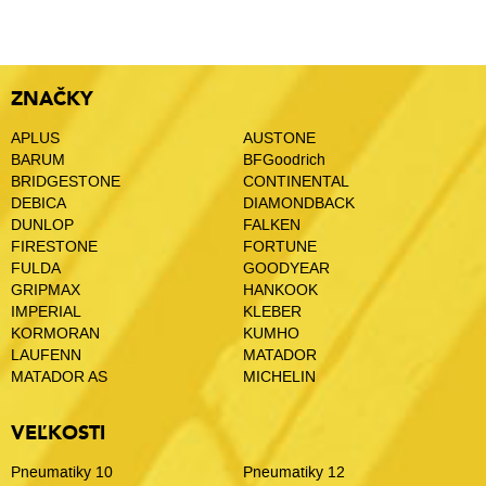
ZNAČKY
APLUS
AUSTONE
BARUM
BFGoodrich
BRIDGESTONE
CONTINENTAL
DEBICA
DIAMONDBACK
DUNLOP
FALKEN
FIRESTONE
FORTUNE
FULDA
GOODYEAR
GRIPMAX
HANKOOK
IMPERIAL
KLEBER
KORMORAN
KUMHO
LAUFENN
MATADOR
MATADOR AS
MICHELIN
VEĽKOSTI
Pneumatiky 10
Pneumatiky 12