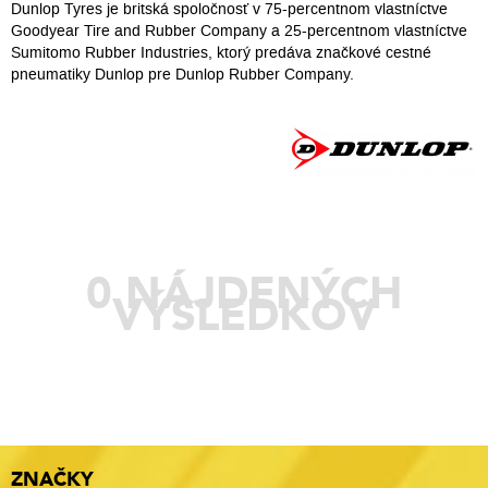
Dunlop Tyres je britská spoločnosť v 75-percentnom vlastníctve
Goodyear Tire and Rubber Company a 25-percentnom vlastníctve
Sumitomo Rubber Industries, ktorý predáva značkové cestné
pneumatiky Dunlop pre Dunlop Rubber Company.
0 NÁJDENÝCH
VÝSLEDKOV
ZNAČKY