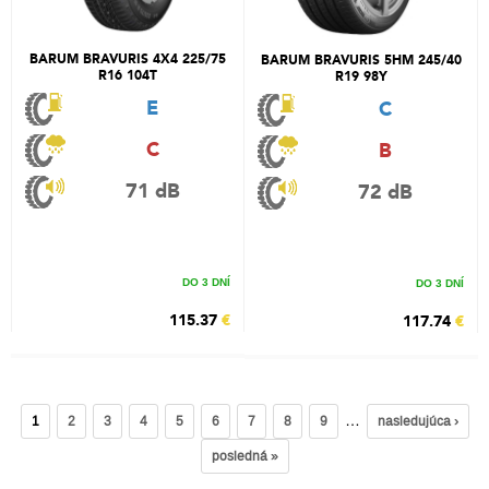
BARUM BRAVURIS 4X4 225/75
BARUM BRAVURIS 5HM 245/40
R16 104T
R19 98Y
E
C
C
B
71 dB
72 dB
DO 3 DNÍ
DO 3 DNÍ
115.37
€
117.74
€
…
1
2
3
4
5
6
7
8
9
nasledujúca ›
posledná »