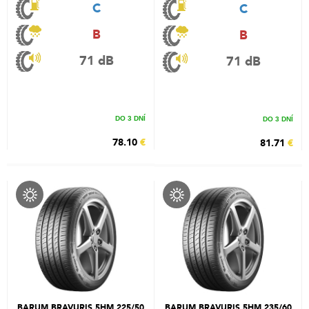
C
C
B
B
71 dB
71 dB
DO 3 DNÍ
DO 3 DNÍ
78.10
€
81.71
€
BARUM BRAVURIS 5HM 225/50
BARUM BRAVURIS 5HM 235/60