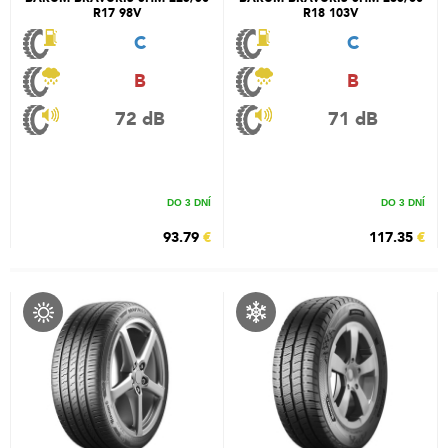
R17 98V
R18 103V
C
C
B
B
72 dB
71 dB
DO 3 DNÍ
DO 3 DNÍ
93.79
€
117.35
€