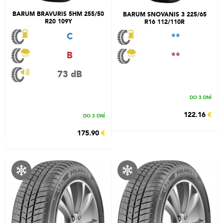
BARUM BRAVURIS 5HM 255/50
BARUM SNOVANIS 3 225/65
R20 109Y
R16 112/110R
C
**
B
**
73 dB
DO 3 DNÍ
122.16
€
DO 3 DNÍ
175.90
€