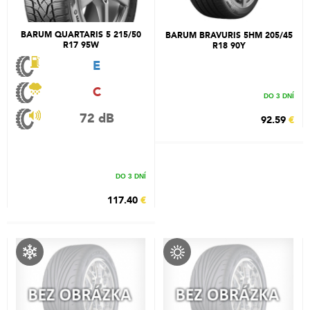
BARUM QUARTARIS 5 215/50
BARUM BRAVURIS 5HM 205/45
R17 95W
R18 90Y
E
C
DO 3 DNÍ
72 dB
92.59
€
DO 3 DNÍ
117.40
€