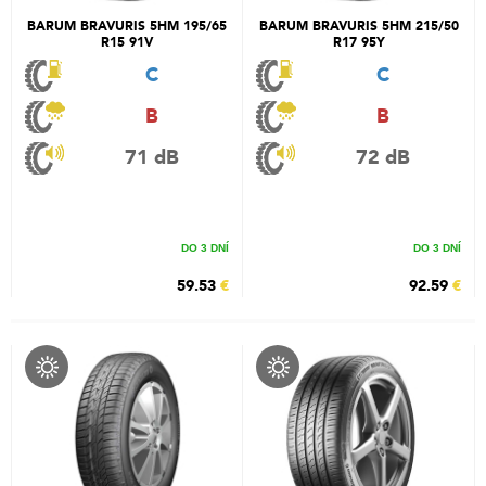
BARUM BRAVURIS 5HM 195/65
BARUM BRAVURIS 5HM 215/50
R15 91V
R17 95Y
C
C
B
B
71 dB
72 dB
DO 3 DNÍ
DO 3 DNÍ
59.53
€
92.59
€