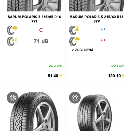
BARUM POLARIS 5 165/65 R14
BARUM POLARIS 5 215/40 R18
79T
89V
C
**
71 dB
**
✔ ZOSILNENÁ
DO 3 DNÍ
DO 3 DNÍ
51.48
€
120.10
€