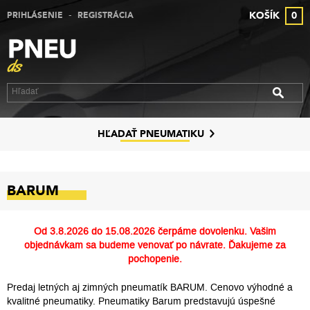
-
KOŠÍK
0
PRIHLÁSENIE
REGISTRÁCIA
VÝPREDAJ PNEUMATÍK
VÝPREDAJ ALU DISKOV
VÝPREDAJ PLECHOVÝCH DISKOV
DISKY
HĽADAŤ PNEUMATIKU
ZNAČKY
BARUM
KONTAKT
PREČO MY
Od
3.8.2026 do 15.08.2026
čerpáme dovolenku. Vašim
objednávkam sa budeme venovať po návrate. Ďakujeme za
SLUŽBY
pochopenie.
Predaj letných aj zimných pneumatík BARUM. Cenovo výhodné a
kvalitné pneumatiky. Pneumatiky Barum predstavujú úspešné