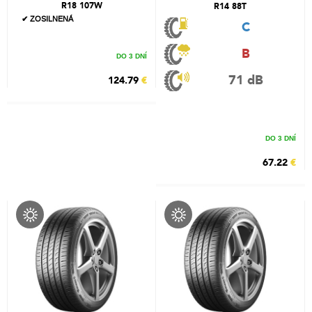
R18 107W
R14 88T
✔ ZOSILNENÁ
C
B
DO 3 DNÍ
71 dB
124.79
€
DO 3 DNÍ
67.22
€