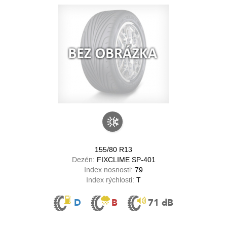
155/80 R13
Dezén:
FIXCLIME SP-401
Index nosnosti:
79
Index rýchlosti:
T
D
B
71 dB