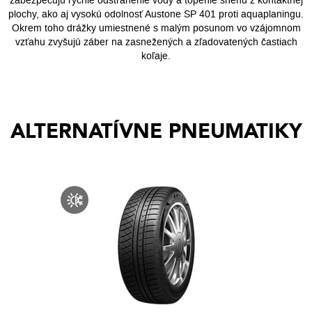
zabezpečujú rýchle odstránenie vody a topenie snehu z kontaktnej
plochy, ako aj vysokú odolnosť Austone SP 401 proti aquaplaningu.
Okrem toho drážky umiestnené s malým posunom vo vzájomnom
vzťahu zvyšujú záber na zasnežených a zľadovatených častiach
koľaje.
ALTERNATÍVNE PNEUMATIKY