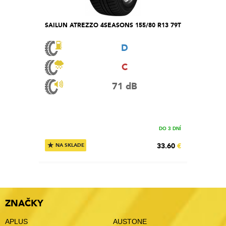
SAILUN ATREZZO 4SEASONS 155/80 R13 79T
D
C
71 dB
DO 3 DNÍ
★
33.60
€
NA SKLADE
ZNAČKY
APLUS
AUSTONE