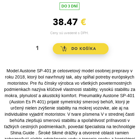
DO 3 DNÍ
38.47
€
Ceny sú uvedené s DPH.
Model Austone SP-401 je celosvetový model osobnej prepravy v
roku 2018, ktorý bol navrhnutý tak, aby spĺňal potreby európskych
motoristov. Pre ňu čínsky výrobca vo všetkých poveternostných
podmienkach nazýva kľúčové vlastnosti stability, vysokú stabilitu za
mokra, plynulosť a akustický komfort. Pneumatiky Austone SP-401
(Auston Es Pi 401) prijaté symetrický smerový behúň, ktorý je
určený nielen zvýšenie stability na mokrej vozovke, ale aj na
individuálne vyjadriť motoristov. V tvare písmena V v strednej časti
behúňa zlepšujú smerovú stabilitu a spoľahlivosť priľnavosti v
ťažkých cestných podmienkach, povedal špecialista na technológie
Shina.Guide . Široké šikmé drážky a otvorené oblasti ramien