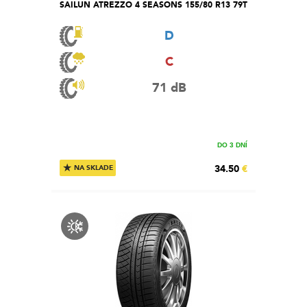
SAILUN ATREZZO 4 SEASONS 155/80 R13 79T
D
C
71 dB
DO 3 DNÍ
★
34.50
€
NA SKLADE