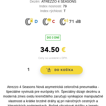
Dezén:
ATREZZO 4 SEASONS
Index nosnosti:
79
Index rýchlosti:
T
D
C
71 dB
DO 3 DNÍ
34.50
€
Ceny sú uvedené s DPH.
Atrezzo 4 Seasons Nová asymetrická celoročná pneumatika -
špeciálne vyvinutá pre európsky trh. Špeciálny dizajn dezénu a
moderná zmes oxidu kremičitého zaručujú vynikajúce manipulačné
vlastnosti a krátke brzdné dráhy aj pri náročných cestných a
klimatických podmienkach. Bočné cikcakové drážky a lamely