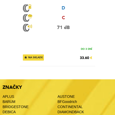
D
C
71 dB
DO 3 DNÍ
★
33.60
€
NA SKLADE
ZNAČKY
APLUS
AUSTONE
BARUM
BFGoodrich
BRIDGESTONE
CONTINENTAL
DEBICA
DIAMONDBACK