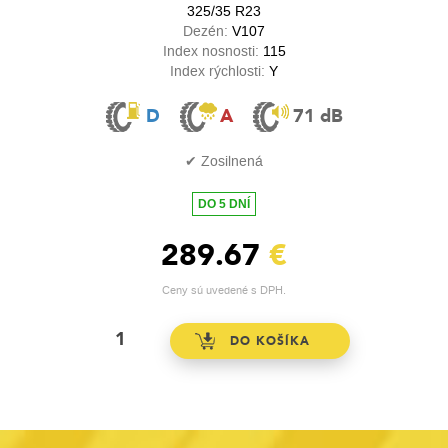
325/35 R23
Dezén:
V107
Index nosnosti:
115
Index rýchlosti:
Y
D
A
71 dB
✔ Zosilnená
DO 5 DNÍ
289.67
€
Ceny sú uvedené s DPH.