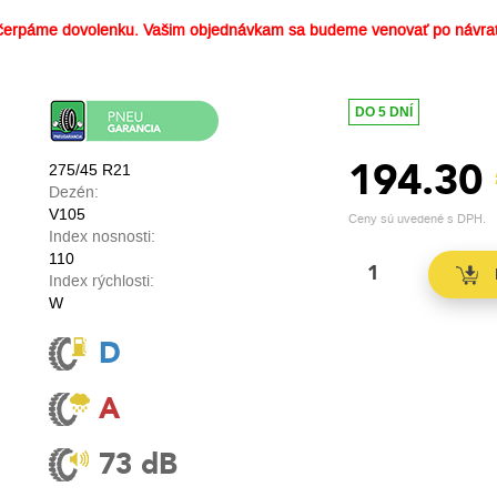
erpáme dovolenku. Vašim objednávkam sa budeme venovať po návrat
DO 5 DNÍ
194.30
275/45 R21
Dezén:
V105
Ceny sú uvedené s DPH.
Index nosnosti:
110
Index rýchlosti:
W
D
A
73 dB