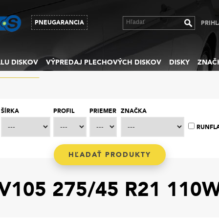
PNEUGARANCIA
PRIHL
LU DISKOV
VÝPREDAJ PLECHOVÝCH DISKOV
DISKY
ZNAČ
ŠÍRKA
PROFIL
PRIEMER
ZNAČKA
RUNFL
105 275/45 R21 110