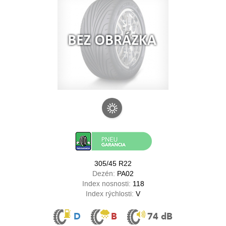
305/45 R22
Dezén:
PA02
Index nosnosti:
118
Index rýchlosti:
V
D
B
74 dB