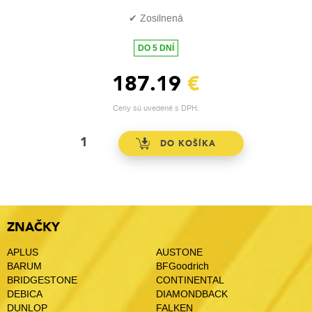
✔ Zosilnená
DO 5 DNÍ
187.19
€
Ceny sú uvedené s DPH.
ZNAČKY
APLUS
AUSTONE
BARUM
BFGoodrich
BRIDGESTONE
CONTINENTAL
DEBICA
DIAMONDBACK
DUNLOP
FALKEN