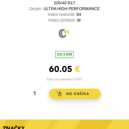
205/40 R17
Dezén:
ULTRA HIGH PERFORMANCE
Index nosnosti:
84
Index rýchlosti:
W
DO 3 DNÍ
60.05
€
Ceny sú uvedené s DPH.
ZNAČKY