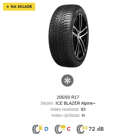
★
NA SKLADE
205/50 R17
Dezén:
ICE BLAZER Alpine+
Index nosnosti:
93
Index rýchlosti:
H
D
C
72 dB