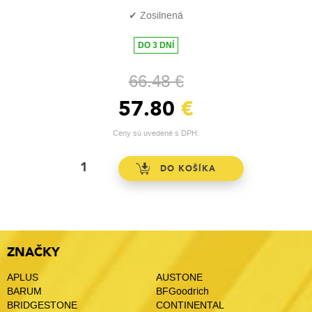
✔ Zosilnená
DO 3 DNÍ
66.48 €
57.80
€
Ceny sú uvedené s DPH.
ZNAČKY
APLUS
AUSTONE
BARUM
BFGoodrich
BRIDGESTONE
CONTINENTAL