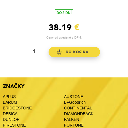
DO 3 DNÍ
38.19
€
Ceny sú uvedené s DPH.
ZNAČKY
APLUS
AUSTONE
BARUM
BFGoodrich
BRIDGESTONE
CONTINENTAL
DEBICA
DIAMONDBACK
DUNLOP
FALKEN
FIRESTONE
FORTUNE