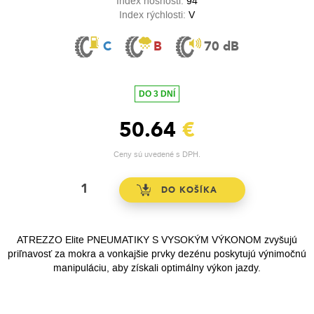
Index nosnosti:
94
Index rýchlosti:
V
C
B
70 dB
DO 3 DNÍ
50.64
€
Ceny sú uvedené s DPH.
ATREZZO Elite PNEUMATIKY S VYSOKÝM VÝKONOM zvyšujú
priľnavosť za mokra a vonkajšie prvky dezénu poskytujú výnimočnú
manipuláciu, aby získali optimálny výkon jazdy.