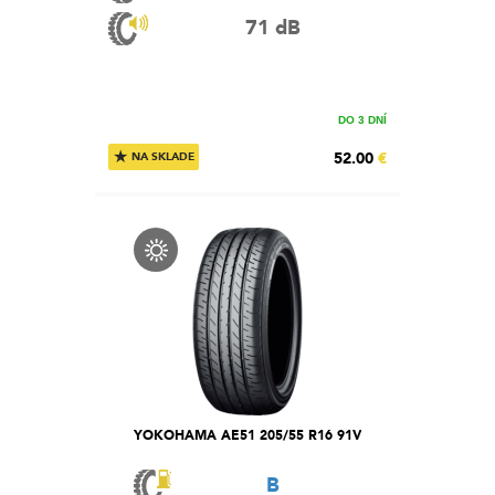
71 dB
DO 3 DNÍ
★
52.00
€
NA SKLADE
YOKOHAMA AE51 205/55 R16 91V
B