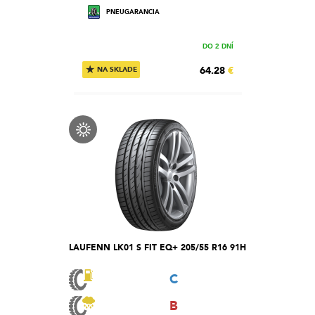
PNEUGARANCIA
DO 2 DNÍ
★
64.28
€
NA SKLADE
LAUFENN LK01 S FIT EQ+ 205/55 R16 91H
C
B