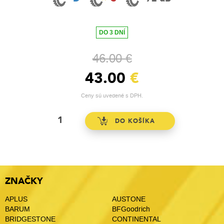
DO 3 DNÍ
46.00 €
43.00
€
Ceny sú uvedené s DPH.
ZNAČKY
APLUS
AUSTONE
BARUM
BFGoodrich
BRIDGESTONE
CONTINENTAL