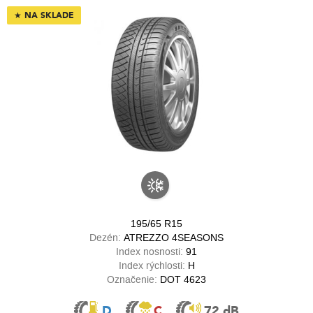
★
NA SKLADE
195/65 R15
Dezén:
ATREZZO 4SEASONS
Index nosnosti:
91
Index rýchlosti:
H
Označenie:
DOT 4623
D
C
72 dB