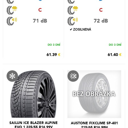
C
C
71 dB
72 dB
✔ ZOSILNENÁ
DO 3 DNÍ
DO 3 DNÍ
61.39
€
61.40
€
SAILUN ICE BLAZER ALPINE
AUSTONE FIXCLIME SP-401
EVO 1 225/55 R16 99V
215/65 R16 98H