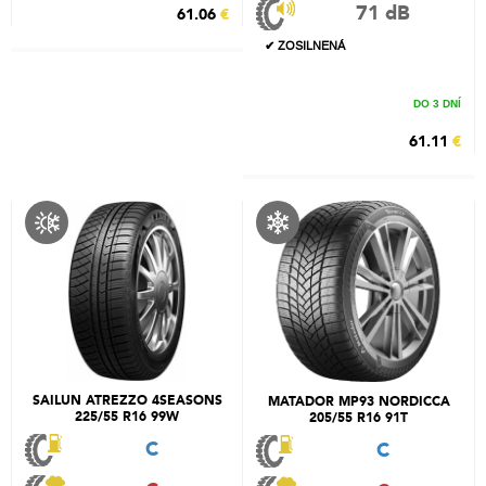
71 dB
61.06
€
✔ ZOSILNENÁ
DO 3 DNÍ
61.11
€
SAILUN ATREZZO 4SEASONS
MATADOR MP93 NORDICCA
225/55 R16 99W
205/55 R16 91T
C
C