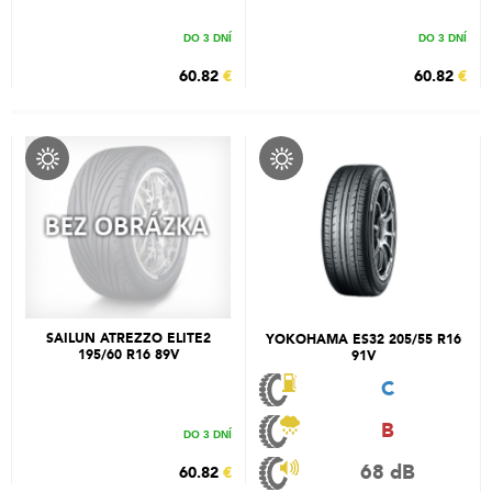
DO 3 DNÍ
DO 3 DNÍ
60.82
€
60.82
€
SAILUN ATREZZO ELITE2
YOKOHAMA ES32 205/55 R16
195/60 R16 89V
91V
C
B
DO 3 DNÍ
68 dB
60.82
€