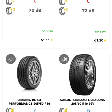
C
C
72 dB
72 dB
DO 3 DNÍ
DO 3 DNÍ
61.11
€
61.20
€
SEBRING ROAD
SAILUN ATREZZO 4 SEASONS
PERFORMANCE 205/50 R16
205/60 R16 96V
87V
C
D