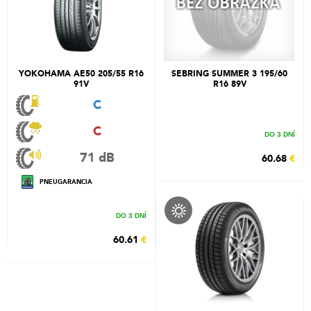
YOKOHAMA AE50 205/55 R16
SEBRING SUMMER 3 195/60
91V
R16 89V
C
C
DO 3 DNÍ
71 dB
60.68
€
PNEUGARANCIA
DO 3 DNÍ
60.61
€