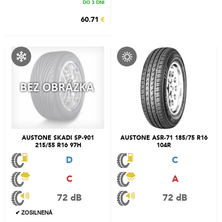
DO 3 DNÍ
60.71
€
AUSTONE SKADI SP-901
AUSTONE ASR-71 185/75 R16
215/55 R16 97H
104R
D
C
C
A
72 dB
72 dB
✔ ZOSILNENÁ