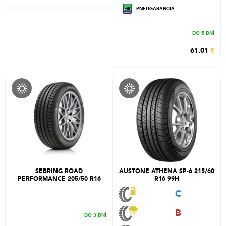
PNEUGARANCIA
DO 5 DNÍ
61.01
€
SEBRING ROAD
AUSTONE ATHENA SP-6 215/60
PERFORMANCE 205/50 R16
R16 99H
87V
C
B
DO 3 DNÍ