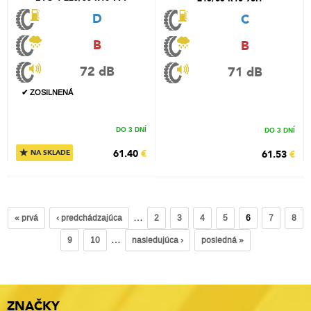
D
C
B
B
72 dB
71 dB
✔ ZOSILNENÁ
DO 3 DNÍ
DO 3 DNÍ
★
61.40
€
61.53
€
NA SKLADE
…
« prvá
‹ predchádzajúca
2
3
4
5
6
7
8
…
9
10
nasledujúca ›
posledná »
ZNAČKY