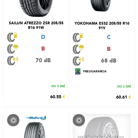
SAILUN ATREZZO ZSR 205/55
YOKOHAMA ES32 205/55 R16
R16 91W
91V
D
C
B
B
70 dB
68 dB
PNEUGARANCIA
DO 3 DNÍ
DO 3 DNÍ
60.55
€
60.61
€