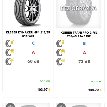
KLEBER DYNAXER HP4 215/55
KLEBER TRANSPRO 2 FSL
R16 93H
235/65 R16 115R
C
B
A
A
68 dB
72 dB
DO 3 DNÍ
DO 3 DNÍ
103.97
€
144.70
€