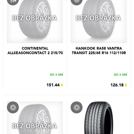
CONTINENTAL
HANKOOK RA58 VANTRA
ALLSEASONCONTACT 2 215/70
TRANSIT 225/65 R16 112/110R
R16 100H
DO 3 DNÍ
DO 3 DNÍ
151.44
€
126.18
€