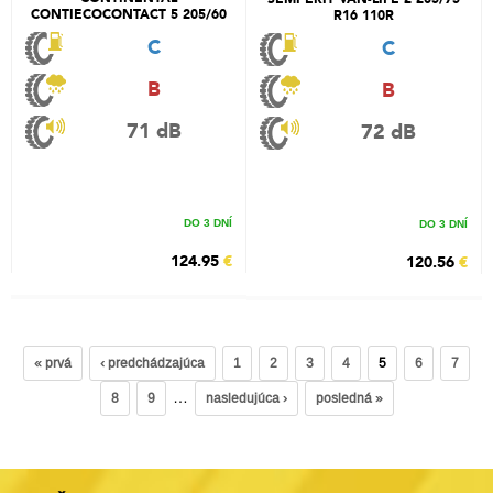
CONTIECOCONTACT 5 205/60
R16 110R
R16 92V
C
C
B
B
71 dB
72 dB
DO 3 DNÍ
DO 3 DNÍ
124.95
€
120.56
€
« prvá
‹ predchádzajúca
1
2
3
4
5
6
7
…
8
9
nasledujúca ›
posledná »