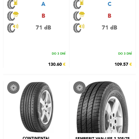
A
C
B
B
71 dB
71 dB
DO 3 DNÍ
DO 3 DNÍ
130.60
€
109.57
€
CONTINENTAL
SEMPERIT VAN-LIFE 2 205/75