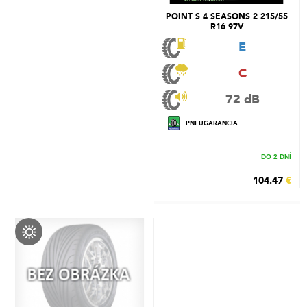
POINT S 4 SEASONS 2 215/55
R16 97V
E
C
72 dB
PNEUGARANCIA
DO 2 DNÍ
104.47
€