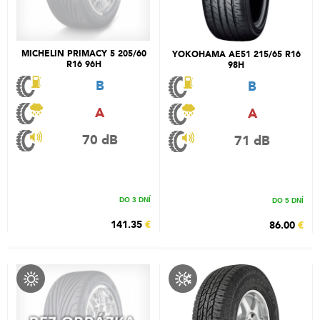
MICHELIN PRIMACY 5 205/60
YOKOHAMA AE51 215/65 R16
R16 96H
98H
B
B
A
A
70 dB
71 dB
DO 3 DNÍ
DO 5 DNÍ
141.35
€
86.00
€