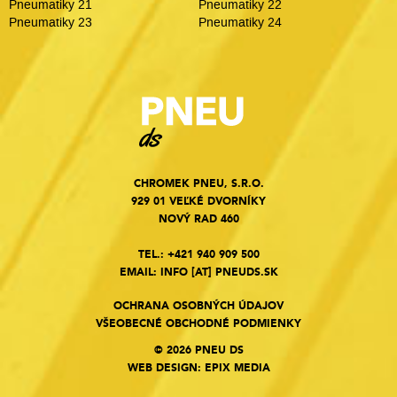
Pneumatiky 21
Pneumatiky 22
Pneumatiky 23
Pneumatiky 24
CHROMEK PNEU, S.R.O.
929 01 VEĽKÉ DVORNÍKY
NOVÝ RAD 460
TEL.:
+421 940 909 500
EMAIL:
INFO
[AT]
PNEUDS.SK
OCHRANA OSOBNÝCH ÚDAJOV
VŠEOBECNÉ OBCHODNÉ PODMIENKY
© 2026 PNEU DS
WEB DESIGN
:
EPIX MEDIA