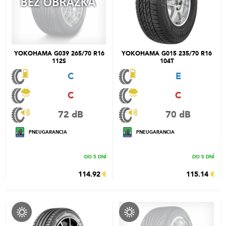
YOKOHAMA G039 265/70 R16
YOKOHAMA G015 235/70 R16
112S
104T
C
E
C
C
72 dB
70 dB
PNEUGARANCIA
PNEUGARANCIA
DO 5 DNÍ
DO 5 DNÍ
114.92
€
115.14
€