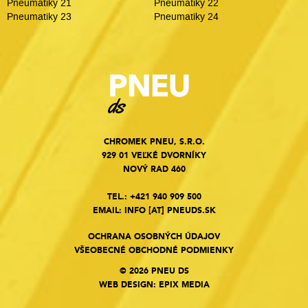
Pneumatiky 21
Pneumatiky 22
Pneumatiky 23
Pneumatiky 24
CHROMEK PNEU, S.R.O.
929 01 VEĽKÉ DVORNÍKY
NOVÝ RAD 460
TEL.:
+421 940 909 500
EMAIL:
INFO
[AT]
PNEUDS.SK
OCHRANA OSOBNÝCH ÚDAJOV
VŠEOBECNÉ OBCHODNÉ PODMIENKY
© 2026 PNEU DS
WEB DESIGN
:
EPIX MEDIA