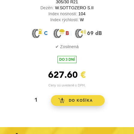
305/30 R21
Dezén:
W.SOTTOZERO S.II
Index nosnosti:
104
Index rýchlosti:
W
C
B
69 dB
✔ Zosilnená
DO 3 DNÍ
627.60
€
Ceny sú uvedené s DPH.