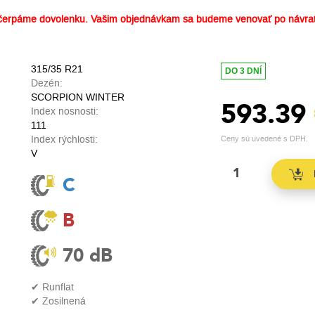
erpáme dovolenku. Vašim objednávkam sa budeme venovať po návrat
315/35 R21
DO 3 DNÍ
Dezén:
SCORPION WINTER
593.39
Index nosnosti:
111
Index rýchlosti:
Ceny sú uvedené s DPH.
V
C
B
70 dB
✔ Runflat
✔ Zosilnená