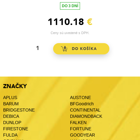
DO 3 DNÍ
1110.18
€
Ceny sú uvedené s DPH.
ZNAČKY
APLUS
AUSTONE
BARUM
BFGoodrich
BRIDGESTONE
CONTINENTAL
DEBICA
DIAMONDBACK
DUNLOP
FALKEN
FIRESTONE
FORTUNE
FULDA
GOODYEAR