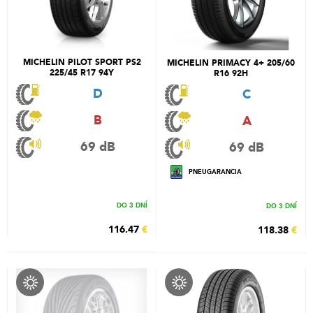
MICHELIN PILOT SPORT PS2
MICHELIN PRIMACY 4+ 205/60
225/45 R17 94Y
R16 92H
D
C
B
A
69 dB
69 dB
PNEUGARANCIA
DO 3 DNÍ
DO 3 DNÍ
116.47
€
118.38
€