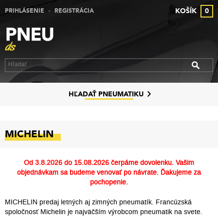
-
KOŠÍK
0
PRIHLÁSENIE
REGISTRÁCIA
VÝPREDAJ PNEUMATÍK
VÝPREDAJ ALU DISKOV
VÝPREDAJ PLECHOVÝCH DISKOV
DISKY
HĽADAŤ PNEUMATIKU
ZNAČKY
MICHELIN
KONTAKT
PREČO MY
Od
3.8.2026 do 15.08.2026
čerpáme dovolenku. Vašim
objednávkam sa budeme venovať po návrate. Ďakujeme za
SLUŽBY
pochopenie.
MICHELIN predaj letných aj zimných pneumatík. Francúzská
spoločnosť Michelin je najväčším výrobcom pneumatik na svete.