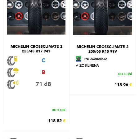
MICHELIN CROSSCLIMATE 2
MICHELIN CROSSCLIMATE 2
225/45 R17 94Y
205/65 R15 99V
C
PNEUGARANCIA
✔ ZOSILNENÁ
B
DO 3 DNÍ
71 dB
118.96
€
DO 3 DNÍ
118.82
€