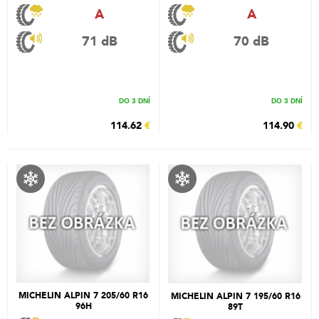
A
A
71 dB
70 dB
DO 3 DNÍ
DO 3 DNÍ
114.62
€
114.90
€
MICHELIN ALPIN 7 205/60 R16
MICHELIN ALPIN 7 195/60 R16
96H
89T