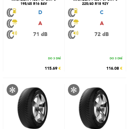
195/45 R16 84V
225/40 R18 92Y
D
C
A
A
71 dB
72 dB
DO 3 DNÍ
DO 3 DNÍ
115.69
€
116.08
€