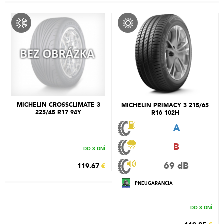
MICHELIN CROSSCLIMATE 3
MICHELIN PRIMACY 3 215/65
225/45 R17 94Y
R16 102H
A
B
DO 3 DNÍ
69 dB
119.67
€
PNEUGARANCIA
DO 3 DNÍ