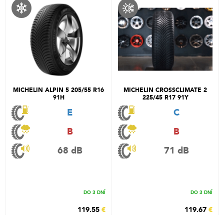
MICHELIN ALPIN 5 205/55 R16
MICHELIN CROSSCLIMATE 2
91H
225/45 R17 91Y
E
C
B
B
68 dB
71 dB
DO 3 DNÍ
DO 3 DNÍ
119.55
€
119.67
€