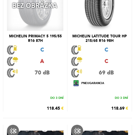
MICHELIN PRIMACY 5 195/55
MICHELIN LATITUDE TOUR HP
R16 87H
215/65 R16 98H
C
C
A
C
70 dB
69 dB
PNEUGARANCIA
DO 3 DNÍ
DO 3 DNÍ
118.45
€
118.69
€