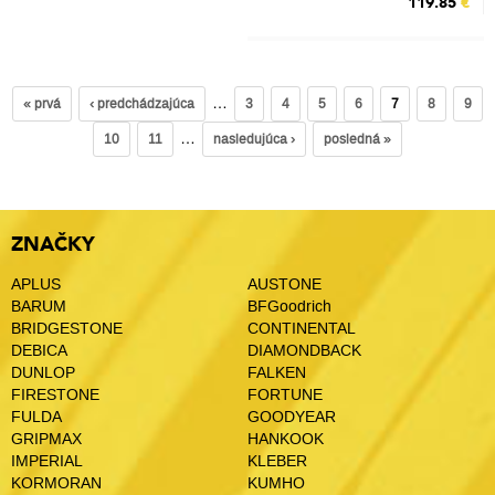
119.85
€
…
« prvá
‹ predchádzajúca
3
4
5
6
7
8
9
…
10
11
nasledujúca ›
posledná »
ZNAČKY
APLUS
AUSTONE
BARUM
BFGoodrich
BRIDGESTONE
CONTINENTAL
DEBICA
DIAMONDBACK
DUNLOP
FALKEN
FIRESTONE
FORTUNE
FULDA
GOODYEAR
GRIPMAX
HANKOOK
IMPERIAL
KLEBER
KORMORAN
KUMHO