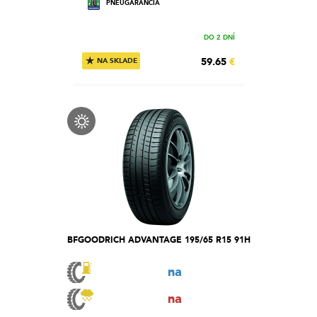
PNEUGARANCIA
DO 2 DNÍ
★
59.65
€
NA SKLADE
BFGOODRICH ADVANTAGE 195/65 R15 91H
na
na