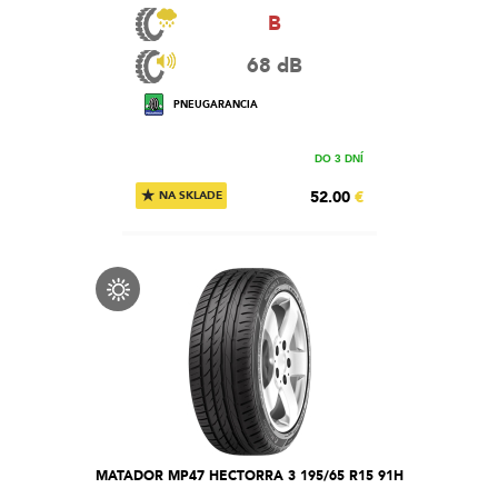
B
68 dB
PNEUGARANCIA
DO 3 DNÍ
★
52.00
€
NA SKLADE
MATADOR MP47 HECTORRA 3 195/65 R15 91H