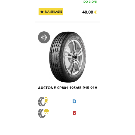
DO 3 DNÍ
★
40.00
€
NA SKLADE
AUSTONE SP801 195/65 R15 91H
D
B