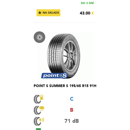
DO 3 DNÍ
★
43.00
€
NA SKLADE
POINT S SUMMER S 195/65 R15 91H
C
B
71 dB