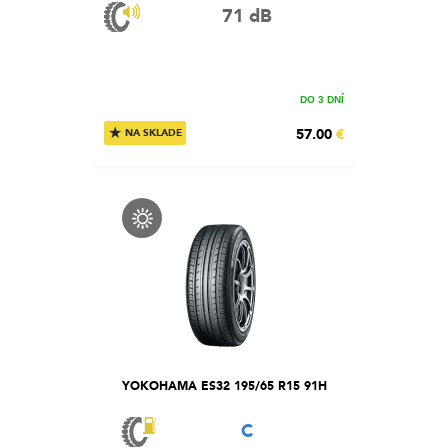
71 dB
DO 3 DNÍ
★
57.00
€
NA SKLADE
YOKOHAMA ES32 195/65 R15 91H
C