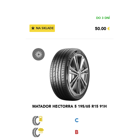
DO 3 DNÍ
★
50.00
€
NA SKLADE
MATADOR HECTORRA 5 195/65 R15 91H
C
B