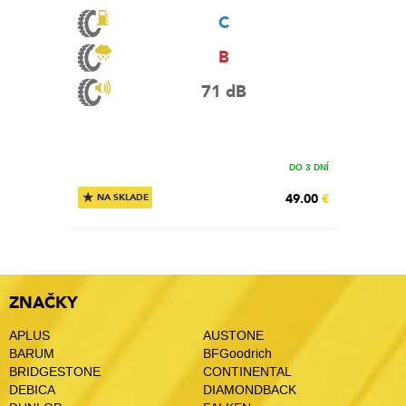
C
B
71 dB
DO 3 DNÍ
★
49.00
€
NA SKLADE
ZNAČKY
APLUS
AUSTONE
BARUM
BFGoodrich
BRIDGESTONE
CONTINENTAL
DEBICA
DIAMONDBACK