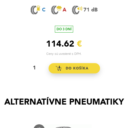
C
A
71 dB
DO 3 DNÍ
114.62
€
Ceny sú uvedené s DPH.
ALTERNATÍVNE PNEUMATIKY