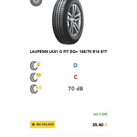
LAUFENN LK41 G FIT EQ+ 165/70 R14 81T
D
C
70 dB
DO 3 DNÍ
★
35.40
€
NA SKLADE