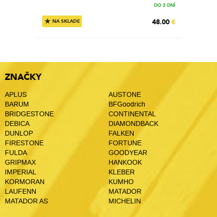
DO 3 DNÍ
★
48.00
€
NA SKLADE
ZNAČKY
APLUS
AUSTONE
BARUM
BFGoodrich
BRIDGESTONE
CONTINENTAL
DEBICA
DIAMONDBACK
DUNLOP
FALKEN
FIRESTONE
FORTUNE
FULDA
GOODYEAR
GRIPMAX
HANKOOK
IMPERIAL
KLEBER
KORMORAN
KUMHO
LAUFENN
MATADOR
MATADOR AS
MICHELIN