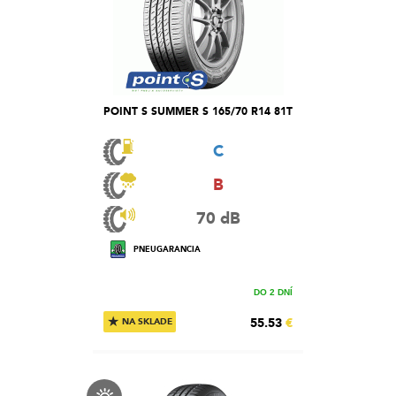
POINT S SUMMER S 165/70 R14 81T
C
B
70 dB
PNEUGARANCIA
DO 2 DNÍ
★
55.53
€
NA SKLADE