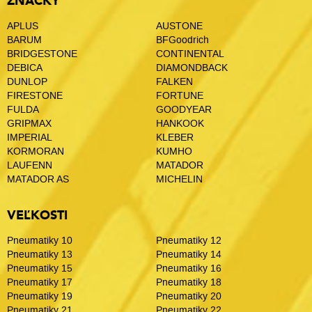
ZNAČKY
APLUS
AUSTONE
BARUM
BFGoodrich
BRIDGESTONE
CONTINENTAL
DEBICA
DIAMONDBACK
DUNLOP
FALKEN
FIRESTONE
FORTUNE
FULDA
GOODYEAR
GRIPMAX
HANKOOK
IMPERIAL
KLEBER
KORMORAN
KUMHO
LAUFENN
MATADOR
MATADOR AS
MICHELIN
VEĽKOSTI
Pneumatiky 10
Pneumatiky 12
Pneumatiky 13
Pneumatiky 14
Pneumatiky 15
Pneumatiky 16
Pneumatiky 17
Pneumatiky 18
Pneumatiky 19
Pneumatiky 20
Pneumatiky 21
Pneumatiky 22