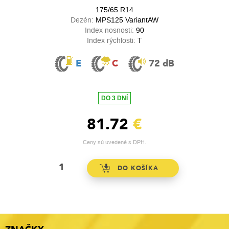
175/65 R14
Dezén:
MPS125 VariantAW
Index nosnosti:
90
Index rýchlosti:
T
E
C
72 dB
DO 3 DNÍ
81.72
€
Ceny sú uvedené s DPH.