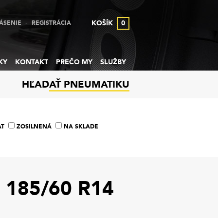
-
KOŠÍK
0
ÁSENIE
REGISTRÁCIA
KY
KONTAKT
PREČO MY
SLUŽBY
HĽADAŤ PNEUMATIKU
AT
ZOSILNENÁ
NA SKLADE
185/60 R14