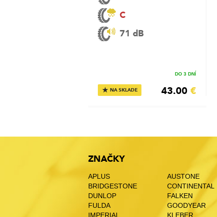
C
71 dB
DO 3 DNÍ
43.00
€
★
NA SKLADE
ZNAČKY
APLUS
AUSTONE
BRIDGESTONE
CONTINENTAL
DUNLOP
FALKEN
FULDA
GOODYEAR
IMPERIAL
KLEBER