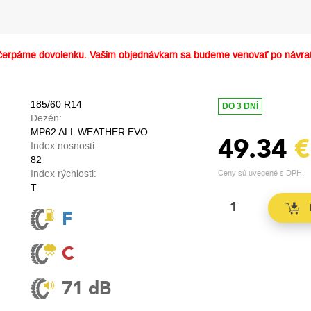
erpáme dovolenku. Vašim objednávkam sa budeme venovať po návrat
185/60 R14
DO 3 DNÍ
Dezén:
MP62 ALL WEATHER EVO
49.34
€
Index nosnosti:
82
Index rýchlosti:
Ceny sú uvedené s DPH.
T
F
C
71 dB