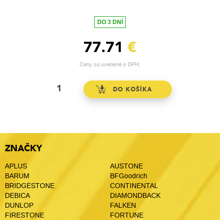
DO 3 DNÍ
77.71
€
Ceny sú uvedené s DPH.
ZNAČKY
APLUS
AUSTONE
BARUM
BFGoodrich
BRIDGESTONE
CONTINENTAL
DEBICA
DIAMONDBACK
DUNLOP
FALKEN
FIRESTONE
FORTUNE