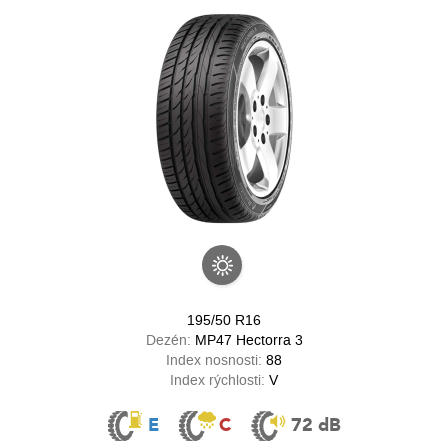
195/50 R16
Dezén:
MP47 Hectorra 3
Index nosnosti:
88
Index rýchlosti:
V
E
C
72 dB