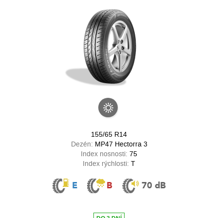
155/65 R14
Dezén:
MP47 Hectorra 3
Index nosnosti:
75
Index rýchlosti:
T
E
B
70 dB