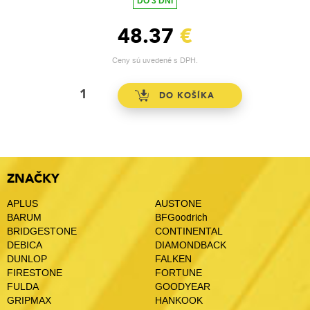
DO 3 DNÍ
48.37
€
Ceny sú uvedené s DPH.
ZNAČKY
APLUS
AUSTONE
BARUM
BFGoodrich
BRIDGESTONE
CONTINENTAL
DEBICA
DIAMONDBACK
DUNLOP
FALKEN
FIRESTONE
FORTUNE
FULDA
GOODYEAR
GRIPMAX
HANKOOK