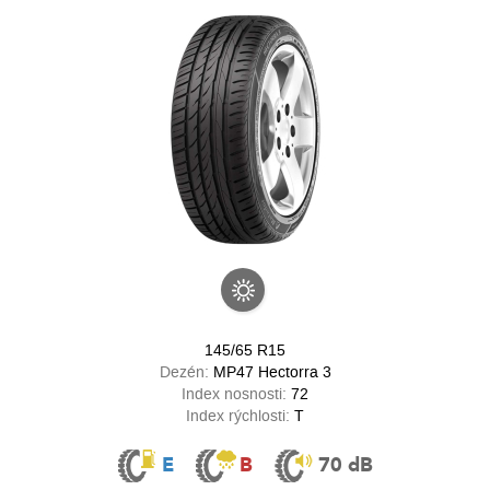
145/65 R15
Dezén:
MP47 Hectorra 3
Index nosnosti:
72
Index rýchlosti:
T
E
B
70 dB