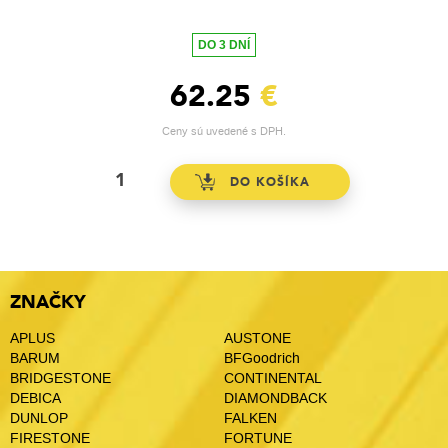
DO 3 DNÍ
62.25
€
Ceny sú uvedené s DPH.
ZNAČKY
APLUS
AUSTONE
BARUM
BFGoodrich
BRIDGESTONE
CONTINENTAL
DEBICA
DIAMONDBACK
DUNLOP
FALKEN
FIRESTONE
FORTUNE