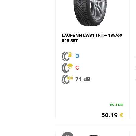
LAUFENN LW31 I FIT+ 185/60
R15 88T
D
C
71 dB
DO 3 DNÍ
50.19
€