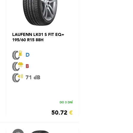
LAUFENN LK01 S FIT EQ+
195/60 R15 88H
D
B
71 dB
DO 3 DNÍ
50.72
€