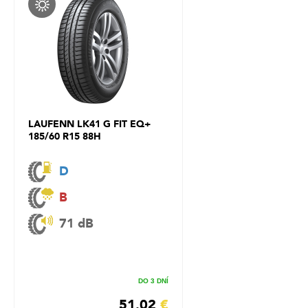
LAUFENN LK41 G FIT EQ+
185/60 R15 88H
D
B
71 dB
DO 3 DNÍ
51.02
€