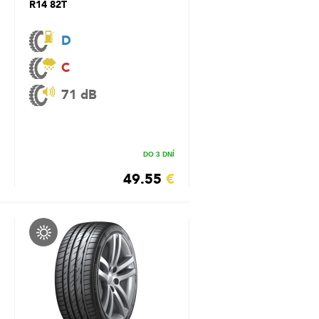
R14 82T
D
C
71 dB
DO 3 DNÍ
49.55
€