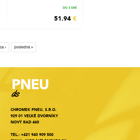
DO 3 DNÍ
51.94
€
ca ›
posledná »
CHROMEK PNEU, S.R.O.
929 01 VEĽKÉ DVORNÍKY
NOVÝ RAD 460
TEL.:
+421 940 909 500