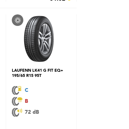
LAUFENN LK41 G FIT EQ+
195/65 R15 95T
C
B
72 dB