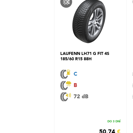
LAUFENN LH71 G FIT 4S
185/60 R15 88H
C
B
72 dB
DO 3 DNÍ
50.74
€