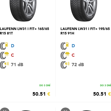
LAUFENN LW31 I FIT+ 165/65
LAUFENN LW31 I FIT+ 195/65
R15 81T
R15 91H
D
D
C
C
71 dB
72 dB
DO 3 DNÍ
DO 3 DNÍ
50.51
€
50.51
€