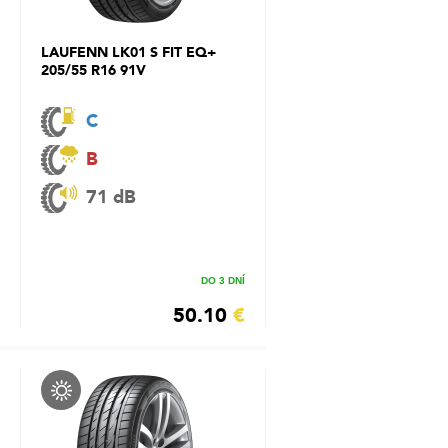
LAUFENN LK01 S FIT EQ+
205/55 R16 91V
C
B
71 dB
DO 3 DNÍ
50.10
€