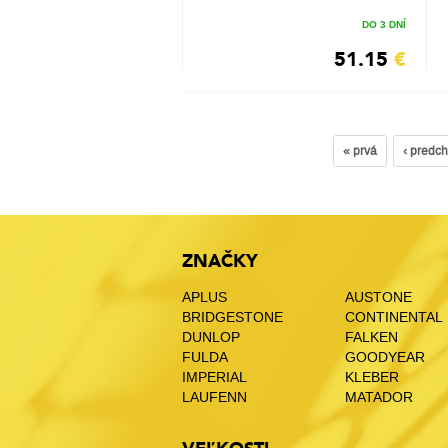
DO 3 DNÍ
51.15
€
« prvá
‹ predc
ZNAČKY
APLUS
AUSTONE
BRIDGESTONE
CONTINENTAL
DUNLOP
FALKEN
FULDA
GOODYEAR
IMPERIAL
KLEBER
LAUFENN
MATADOR