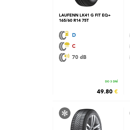
LAUFENN LK41 G FIT EQ+
165/60 R14 75T
D
C
70 dB
DO 3 DNÍ
49.80
€