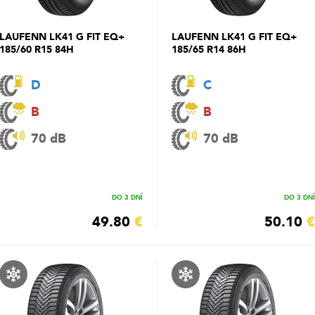
LAUFENN LK41 G FIT EQ+
LAUFENN LK41 G FIT EQ+
185/60 R15 84H
185/65 R14 86H
D
C
B
B
70 dB
70 dB
DO 3 DNÍ
DO 3 DNÍ
49.80
€
50.10
€