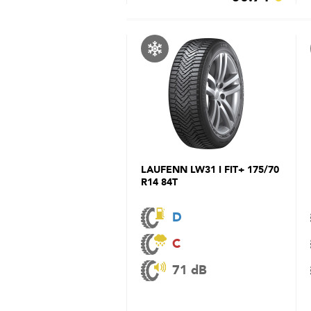
LAUFENN LW31 I FIT+ 175/70
R14 84T
D
C
71 dB