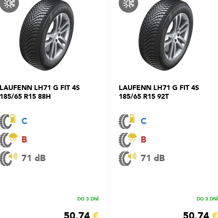
LAUFENN LH71 G FIT 4S
LAUFENN LH71 G FIT 4S
185/65 R15 88H
185/65 R15 92T
C
C
B
B
71 dB
71 dB
DO 3 DNÍ
DO 3 DNÍ
50.74
€
50.74
€