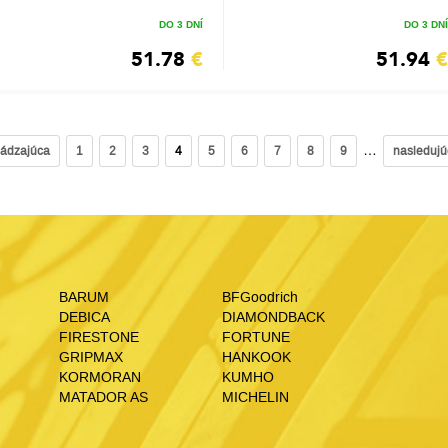
DO 3 DNÍ
DO 3 DNÍ
51.78
€
51.94
€
…
hádzajúca
1
2
3
4
5
6
7
8
9
nasledujú
BARUM
BFGoodrich
DEBICA
DIAMONDBACK
FIRESTONE
FORTUNE
GRIPMAX
HANKOOK
KORMORAN
KUMHO
MATADOR AS
MICHELIN