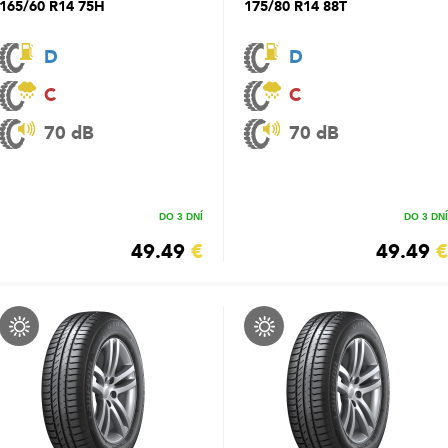
165/60 R14 75H
175/80 R14 88T
D
D
C
C
70 dB
70 dB
DO 3 DNÍ
DO 3 DNÍ
49.49
€
49.49
€