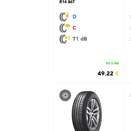
R14 86T
D
C
71 dB
DO 3 DNÍ
49.22
€