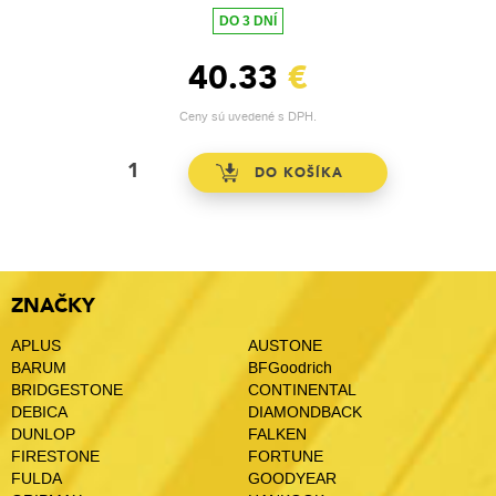
DO 3 DNÍ
40.33
€
Ceny sú uvedené s DPH.
ZNAČKY
APLUS
AUSTONE
BARUM
BFGoodrich
BRIDGESTONE
CONTINENTAL
DEBICA
DIAMONDBACK
DUNLOP
FALKEN
FIRESTONE
FORTUNE
FULDA
GOODYEAR