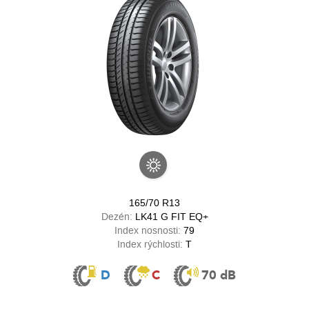
165/70 R13
Dezén:
LK41 G FIT EQ+
Index nosnosti:
79
Index rýchlosti:
T
D
C
70 dB