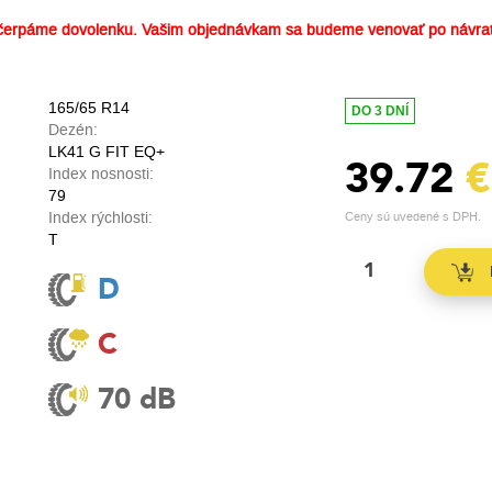
erpáme dovolenku. Vašim objednávkam sa budeme venovať po návrat
165/65 R14
DO 3 DNÍ
Dezén:
LK41 G FIT EQ+
39.72
€
Index nosnosti:
79
Index rýchlosti:
Ceny sú uvedené s DPH.
T
D
C
70 dB