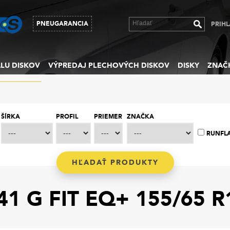
PNEUGARANCIA
PRIHL
LU DISKOV
VÝPREDAJ PLECHOVÝCH DISKOV
DISKY
ZNAČ
ŠÍRKA
PROFIL
PRIEMER
ZNAČKA
RUNFL
1 G FIT EQ+ 155/65 R