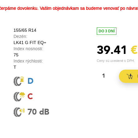
erpáme dovolenku. Vašim objednávkam sa budeme venovať po návrat
155/65 R14
DO 3 DNÍ
Dezén:
LK41 G FIT EQ+
39.41
€
Index nosnosti:
75
Index rýchlosti:
Ceny sú uvedené s DPH.
T
D
C
70 dB