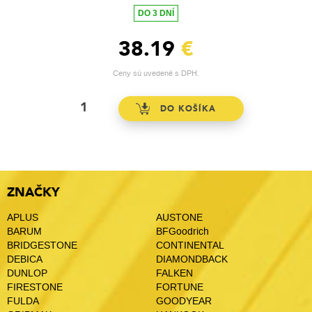
DO 3 DNÍ
38.19
€
Ceny sú uvedené s DPH.
ZNAČKY
APLUS
AUSTONE
BARUM
BFGoodrich
BRIDGESTONE
CONTINENTAL
DEBICA
DIAMONDBACK
DUNLOP
FALKEN
FIRESTONE
FORTUNE
FULDA
GOODYEAR