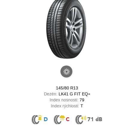
145/80 R13
Dezén:
LK41 G FIT EQ+
Index nosnosti:
79
Index rýchlosti:
T
D
C
71 dB