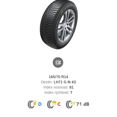
165/70 R14
Dezén:
LH71 G fit 4S
Index nosnosti:
81
Index rýchlosti:
T
D
C
71 dB