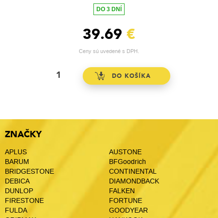
DO 3 DNÍ
39.69
€
Ceny sú uvedené s DPH.
ZNAČKY
APLUS
AUSTONE
BARUM
BFGoodrich
BRIDGESTONE
CONTINENTAL
DEBICA
DIAMONDBACK
DUNLOP
FALKEN
FIRESTONE
FORTUNE
FULDA
GOODYEAR