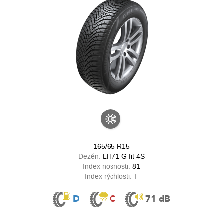
165/65 R15
Dezén:
LH71 G fit 4S
Index nosnosti:
81
Index rýchlosti:
T
D
C
71 dB