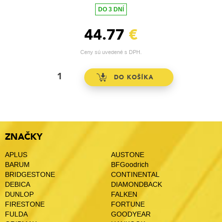
DO 3 DNÍ
44.77
€
Ceny sú uvedené s DPH.
ZNAČKY
APLUS
AUSTONE
BARUM
BFGoodrich
BRIDGESTONE
CONTINENTAL
DEBICA
DIAMONDBACK
DUNLOP
FALKEN
FIRESTONE
FORTUNE
FULDA
GOODYEAR