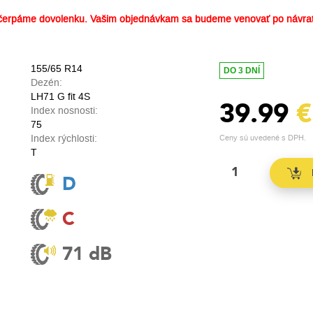
erpáme dovolenku. Vašim objednávkam sa budeme venovať po návrat
155/65 R14
DO 3 DNÍ
Dezén:
LH71 G fit 4S
39.99
€
Index nosnosti:
75
Index rýchlosti:
Ceny sú uvedené s DPH.
T
D
C
71 dB