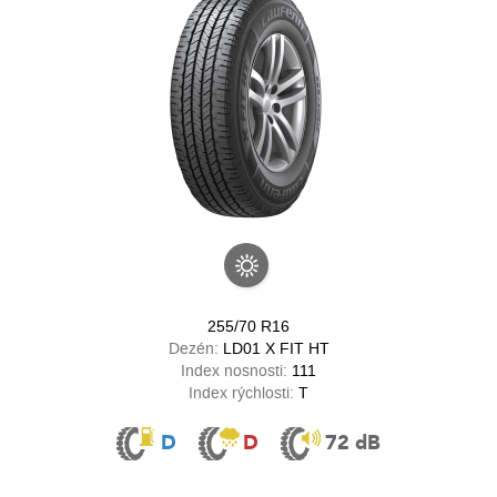
255/70 R16
Dezén:
LD01 X FIT HT
Index nosnosti:
111
Index rýchlosti:
T
D
D
72 dB