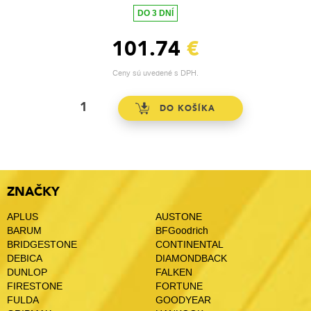
DO 3 DNÍ
101.74
€
Ceny sú uvedené s DPH.
ZNAČKY
APLUS
AUSTONE
BARUM
BFGoodrich
BRIDGESTONE
CONTINENTAL
DEBICA
DIAMONDBACK
DUNLOP
FALKEN
FIRESTONE
FORTUNE
FULDA
GOODYEAR