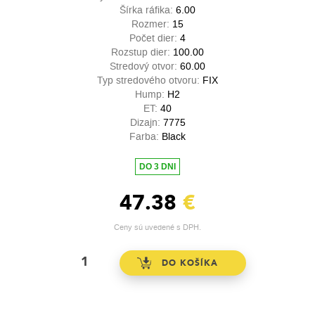
Šírka ráfika:
6.00
Rozmer:
15
Počet dier:
4
Rozstup dier:
100.00
Stredový otvor:
60.00
Typ stredového otvoru:
FIX
Hump:
H2
ET:
40
Dizajn:
7775
Farba:
Black
DO 3 DNI
47.38
€
Ceny sú uvedené s DPH.
Максимальна вигода при отриманні кредиту доступна клієнтам,
які вміло користуються акційними пропозиціями ринку.