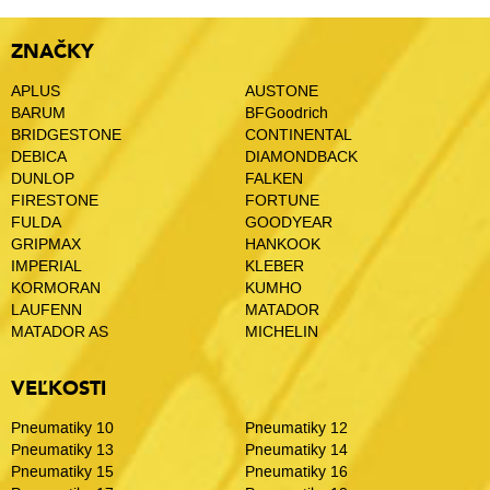
Популярна
позика під 0.01%
фактично є безкоштовним
фінансовим ресурсом, оскільки переплата за весь термін
ZNAČKY
користування складає лічені копійки. Такі умови зазвичай діють
для нових користувачів, які хочуть перевірити надійність сервісу
APLUS
AUSTONE
перед довгостроковою співпрацею. Це безпечний та прозорий
BARUM
BFGoodrich
шлях до отримання грошей без фінансового тиску на власний
BRIDGESTONE
CONTINENTAL
гаманець, що особливо актуально в періоди свят або відпусток.
DEBICA
DIAMONDBACK
DUNLOP
FALKEN
FIRESTONE
FORTUNE
FULDA
GOODYEAR
GRIPMAX
HANKOOK
IMPERIAL
KLEBER
KORMORAN
KUMHO
LAUFENN
MATADOR
MATADOR AS
MICHELIN
VEĽKOSTI
Pneumatiky 10
Pneumatiky 12
Pneumatiky 13
Pneumatiky 14
Pneumatiky 15
Pneumatiky 16