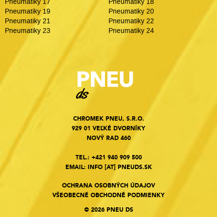
Pneumatiky 17
Pneumatiky 18
Pneumatiky 19
Pneumatiky 20
Pneumatiky 21
Pneumatiky 22
Pneumatiky 23
Pneumatiky 24
CHROMEK PNEU, S.R.O.
929 01 VEĽKÉ DVORNÍKY
NOVÝ RAD 460
TEL.:
+421 940 909 500
EMAIL:
INFO
[AT]
PNEUDS.SK
OCHRANA OSOBNÝCH ÚDAJOV
VŠEOBECNÉ OBCHODNÉ PODMIENKY
© 2026 PNEU DS