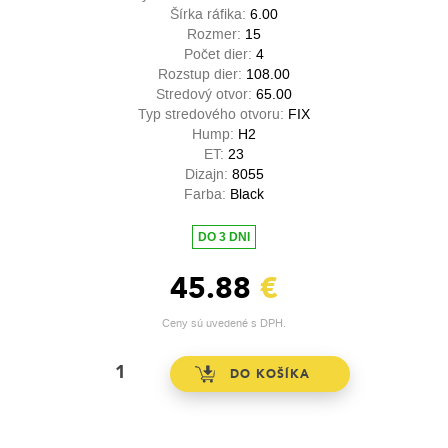
Šírka ráfika:
6.00
Rozmer:
15
Počet dier:
4
Rozstup dier:
108.00
Stredový otvor:
65.00
Typ stredového otvoru:
FIX
Hump:
H2
ET:
23
Dizajn:
8055
Farba:
Black
DO 3 DNI
45.88
€
Ceny sú uvedené s DPH.