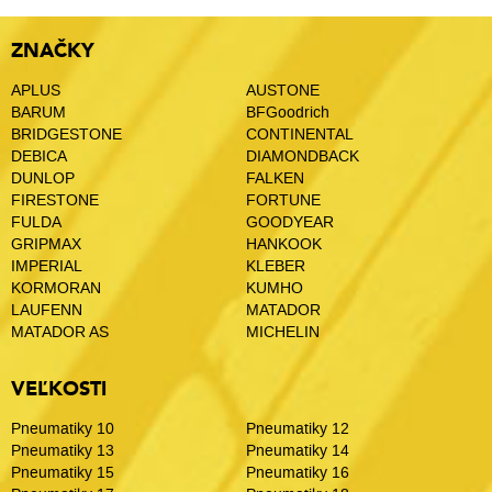
ZNAČKY
APLUS
AUSTONE
BARUM
BFGoodrich
BRIDGESTONE
CONTINENTAL
DEBICA
DIAMONDBACK
DUNLOP
FALKEN
FIRESTONE
FORTUNE
FULDA
GOODYEAR
GRIPMAX
HANKOOK
IMPERIAL
KLEBER
KORMORAN
KUMHO
LAUFENN
MATADOR
MATADOR AS
MICHELIN
VEĽKOSTI
Pneumatiky 10
Pneumatiky 12
Pneumatiky 13
Pneumatiky 14
Pneumatiky 15
Pneumatiky 16