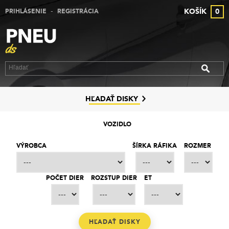
-
KOŠÍK
0
PRIHLÁSENIE
REGISTRÁCIA
VÝPREDAJ PNEUMATÍK
VÝPREDAJ ALU DISKOV
VÝPREDAJ PLECHOVÝCH DISKOV
DISKY
HĽADAŤ DISKY
ZNAČKY
VOZIDLO
KONTAKT
VÝROBCA
ŠÍRKA RÁFIKA
ROZMER
PREČO MY
POČET DIER
ROZSTUP DIER
ET
SLUŽBY