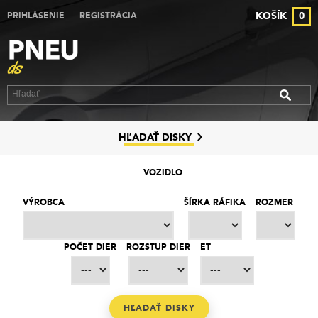
-
KOŠÍK
0
PRIHLÁSENIE
REGISTRÁCIA
VÝPREDAJ PNEUMATÍK
VÝPREDAJ ALU DISKOV
VÝPREDAJ PLECHOVÝCH DISKOV
DISKY
HĽADAŤ DISKY
ZNAČKY
VOZIDLO
KONTAKT
VÝROBCA
ŠÍRKA RÁFIKA
ROZMER
PREČO MY
POČET DIER
ROZSTUP DIER
ET
SLUŽBY