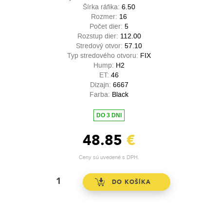
Šírka ráfika:
6.50
Rozmer:
16
Počet dier:
5
Rozstup dier:
112.00
Stredový otvor:
57.10
Typ stredového otvoru:
FIX
Hump:
H2
ET:
46
Dizajn:
6667
Farba:
Black
DO 3 DNI
48.85
€
Ceny sú uvedené s DPH.