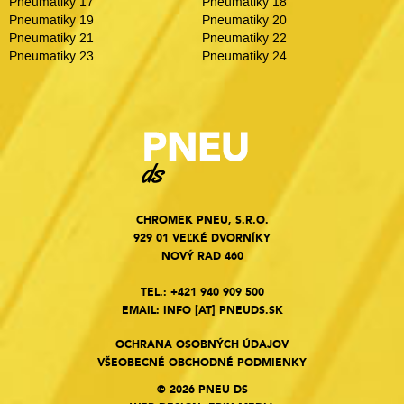
Pneumatiky 17
Pneumatiky 18
Pneumatiky 19
Pneumatiky 20
Pneumatiky 21
Pneumatiky 22
Pneumatiky 23
Pneumatiky 24
CHROMEK PNEU, S.R.O.
929 01 VEĽKÉ DVORNÍKY
NOVÝ RAD 460
TEL.:
+421 940 909 500
EMAIL:
INFO
[AT]
PNEUDS.SK
OCHRANA OSOBNÝCH ÚDAJOV
VŠEOBECNÉ OBCHODNÉ PODMIENKY
© 2026 PNEU DS