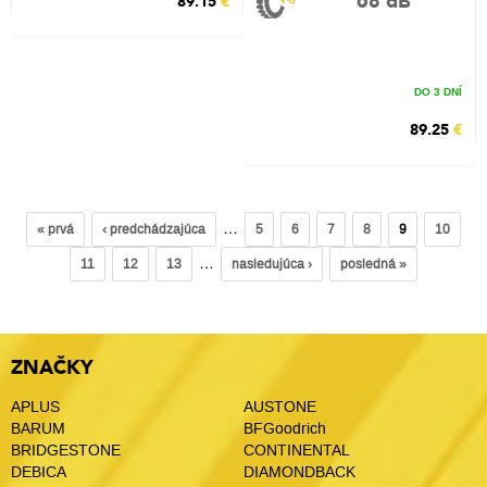
68 dB
89.15
€
DO 3 DNÍ
89.25
€
…
« prvá
‹ predchádzajúca
5
6
7
8
9
10
…
11
12
13
nasledujúca ›
posledná »
ZNAČKY
APLUS
AUSTONE
BARUM
BFGoodrich
BRIDGESTONE
CONTINENTAL
DEBICA
DIAMONDBACK