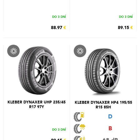
DO 3 DNÍ
DO 3 DNÍ
88.97
€
89.15
€
KLEBER DYNAXER UHP 235/45
KLEBER DYNAXER HP4 195/55
R17 97Y
R15 85H
D
B
DO 3 DNÍ