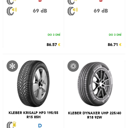
B
B
69 dB
69 dB
DO 3 DNÍ
DO 3 DNÍ
86.57
€
86.71
€
KLEBER KRISALP HP3 195/55
KLEBER DYNAXER UHP 225/40
R15 85H
R18 92W
D