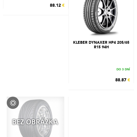
88.12
€
KLEBER DYNAXER HP4 205/65
R15 94H
DO 3 DNÍ
88.87
€