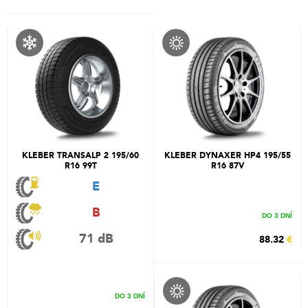
KLEBER TRANSALP 2 195/60
KLEBER DYNAXER HP4 195/55
R16 99T
R16 87V
E
B
DO 3 DNÍ
71 dB
88.32
€
DO 3 DNÍ