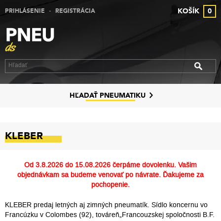
-
KOŠÍK
0
PRIHLÁSENIE
REGISTRÁCIA
VÝPREDAJ PNEUMATÍK
VÝPREDAJ ALU DISKOV
VÝPREDAJ PLECHOVÝCH DISKOV
DISKY
HĽADAŤ PNEUMATIKU
ZNAČKY
KLEBER
KONTAKT
PREČO MY
Od
3.8.2026 do 15.08.2026
čerpáme dovolenku. Vašim
objednávkam sa budeme venovať po návrate. Ďakujeme za
SLUŽBY
pochopenie.
KLEBER predaj letných aj zimných pneumatík. Sídlo koncernu vo
Francúzku v Colombes (92), továreň„Francouzskej spoločnosti B.F.