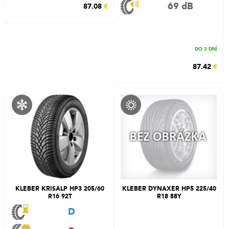
69 dB
87.08
€
DO 3 DNÍ
87.42
€
KLEBER KRISALP HP3 205/60
KLEBER DYNAXER HP5 225/40
R16 92T
R18 88Y
D