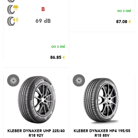
B
DO 3 DNÍ
69 dB
87.08
€
DO 3 DNÍ
86.85
€
KLEBER DYNAXER UHP 225/40
KLEBER DYNAXER HP4 195/55
R18 92Y
R15 85V