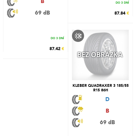
B
DO 3 DNÍ
69 dB
87.84
€
DO 3 DNÍ
87.42
€
KLEBER QUADRAXER 3 185/55
R15 86H
D
B
69 dB