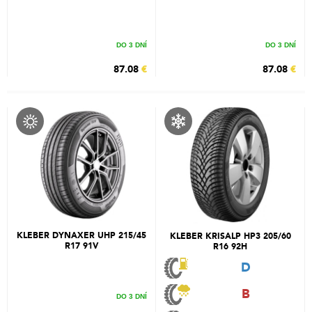
DO 3 DNÍ
DO 3 DNÍ
87.08
€
87.08
€
KLEBER DYNAXER UHP 215/45
KLEBER KRISALP HP3 205/60
R17 91V
R16 92H
D
B
DO 3 DNÍ