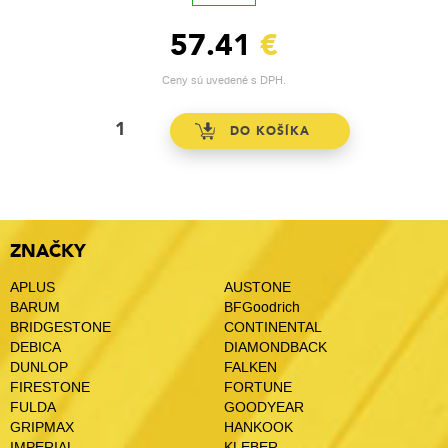
57.41
€
Ceny sú uvedené s DPH.
ZNAČKY
APLUS
AUSTONE
BARUM
BFGoodrich
BRIDGESTONE
CONTINENTAL
DEBICA
DIAMONDBACK
DUNLOP
FALKEN
FIRESTONE
FORTUNE
FULDA
GOODYEAR
GRIPMAX
HANKOOK
IMPERIAL
KLEBER