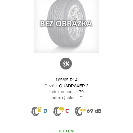
165/65 R14
Dezén:
QUADRAXER 2
Index nosnosti:
79
Index rýchlosti:
T
D
C
69 dB
DO 3 DNÍ