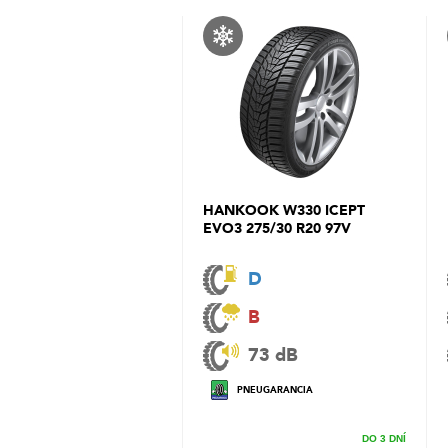
HANKOOK W330 ICEPT
EVO3 275/30 R20 97V
D
B
73 dB
PNEUGARANCIA
DO 3 DNÍ