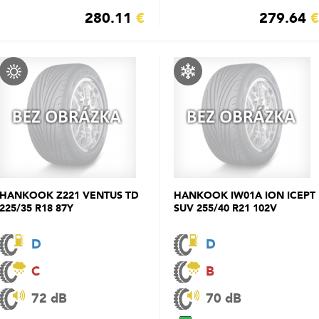
280.11
€
279.64
€
HANKOOK Z221 VENTUS TD
HANKOOK IW01A ION ICEPT
225/35 R18 87Y
SUV 255/40 R21 102V
D
D
C
B
72 dB
70 dB