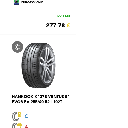
PNEUGARANCIA
DO 3 DNÍ
277.78
€
HANKOOK K127E VENTUS S1
EVO3 EV 255/40 R21 102T
C
A