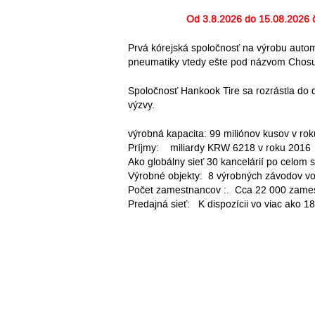
Od
3.8.2026 do 15.08.2026
č
Prvá kórejská spoločnosť na výrobu auto
pneumatiky vtedy ešte pod názvom Chosun
Spoločnosť Hankook Tire sa rozrástla do 
výzvy.
výrobná kapacita: 99 miliónov kusov v ro
Príjmy: miliardy KRW 6218 v roku 2016
Ako globálny sieť 30 kancelárií po celom
Výrobné objekty: 8 výrobných závodov vo 
Počet zamestnancov :. Cca 22 000 zame
Predajná sieť: K dispozícii vo viac ako 18