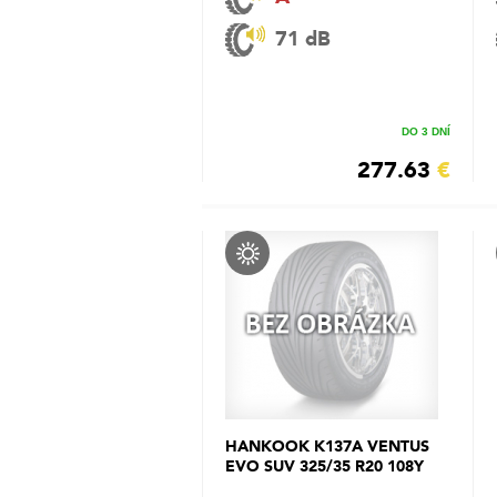
71 dB
DO 3 DNÍ
277.63
€
HANKOOK K137A VENTUS
EVO SUV 325/35 R20 108Y