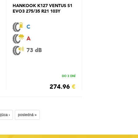
HANKOOK K127 VENTUS S1
EVO3 275/35 R21 103Y
C
A
73 dB
DO 3 DNÍ
274.96
€
júca ›
posledná »