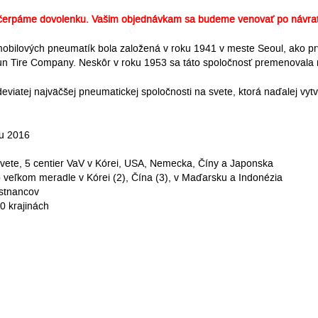
erpáme dovolenku. Vašim objednávkam sa budeme venovať po návrat
mobilových pneumatík bola založená v roku 1941 v meste Seoul, ako p
 Tire Company. Neskôr v roku 1953 sa táto spoločnosť premenovala 
deviatej najväčšej pneumatickej spoločnosti na svete, ktorá naďalej v
ku 2016
 svete, 5 centier VaV v Kórei, USA, Nemecka, Číny a Japonska
veľkom meradle v Kórei (2), Čína (3), v Maďarsku a Indonézia
stnancov
0 krajinách