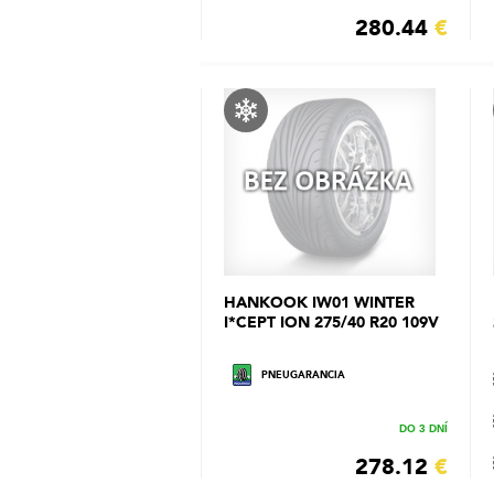
280.44
€
HANKOOK IW01 WINTER
I*CEPT ION 275/40 R20 109V
PNEUGARANCIA
DO 3 DNÍ
278.12
€