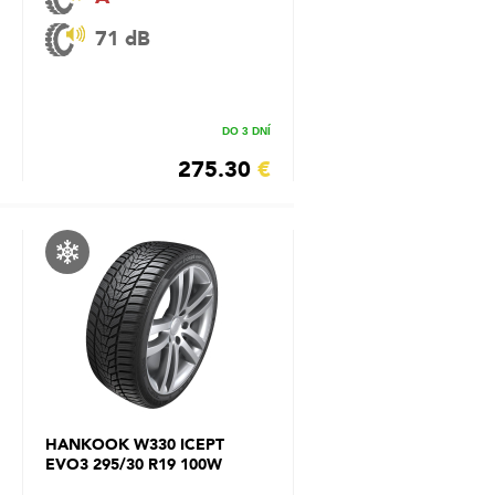
71 dB
DO 3 DNÍ
275.30
€
HANKOOK W330 ICEPT
EVO3 295/30 R19 100W