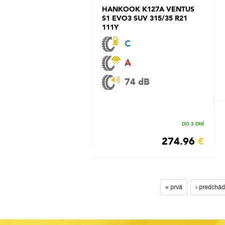
HANKOOK K127A VENTUS
S1 EVO3 SUV 315/35 R21
111Y
C
A
74 dB
DO 3 DNÍ
274.96
€
« prvá
‹ predchá