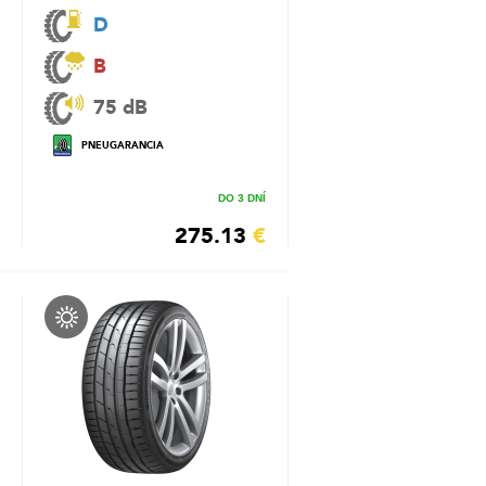
D
B
75 dB
PNEUGARANCIA
DO 3 DNÍ
275.13
€