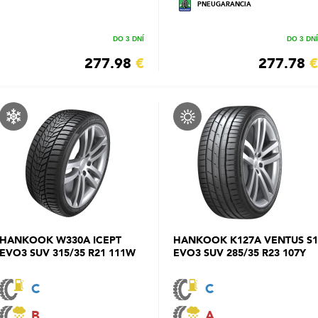
PNEUGARANCIA
DO 3 DNÍ
DO 3 DNÍ
277.98
€
277.78
€
HANKOOK W330A ICEPT
HANKOOK K127A VENTUS S1
EVO3 SUV 315/35 R21 111W
EVO3 SUV 285/35 R23 107Y
C
C
B
A