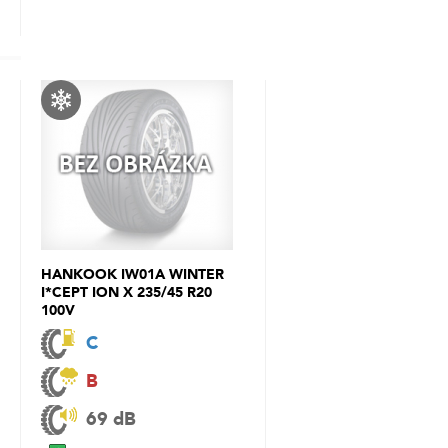
HANKOOK IW01A WINTER
I*CEPT ION X 235/45 R20
100V
C
B
69 dB