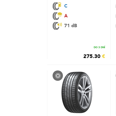
C
A
71 dB
DO 3 DNÍ
275.30
€