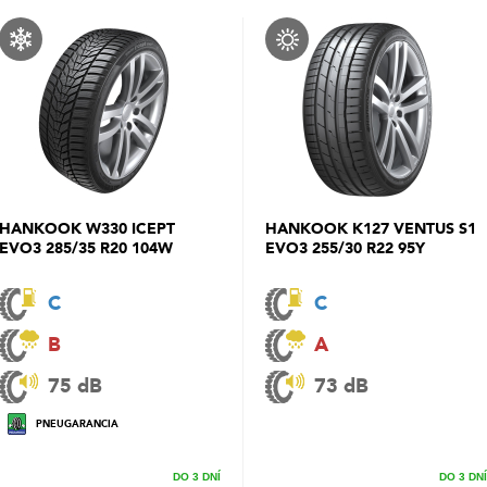
HANKOOK W330 ICEPT
HANKOOK K127 VENTUS S1
EVO3 285/35 R20 104W
EVO3 255/30 R22 95Y
C
C
B
A
75 dB
73 dB
PNEUGARANCIA
DO 3 DNÍ
DO 3 DNÍ