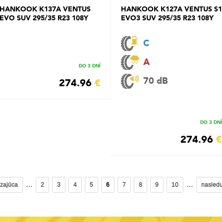
HANKOOK K137A VENTUS
HANKOOK K127A VENTUS S1
EVO SUV 295/35 R23 108Y
EVO3 SUV 295/35 R23 108Y
C
A
DO 3 DNÍ
70 dB
274.96
€
DO 3 DNÍ
274.96
€
…
…
dzajúca
2
3
4
5
6
7
8
9
10
nasledu