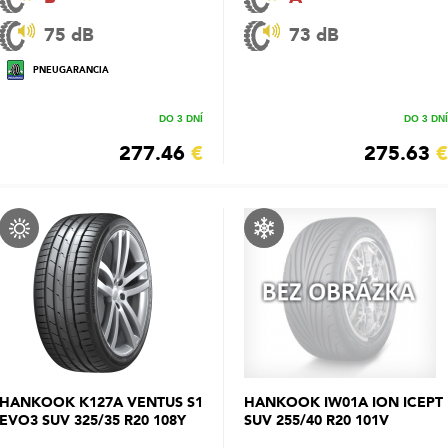
75 dB
73 dB
PNEUGARANCIA
DO 3 DNÍ
DO 3 DNÍ
277.46
€
275.63
€
HANKOOK K127A VENTUS S1
HANKOOK IW01A ION ICEPT
EVO3 SUV 325/35 R20 108Y
SUV 255/40 R20 101V