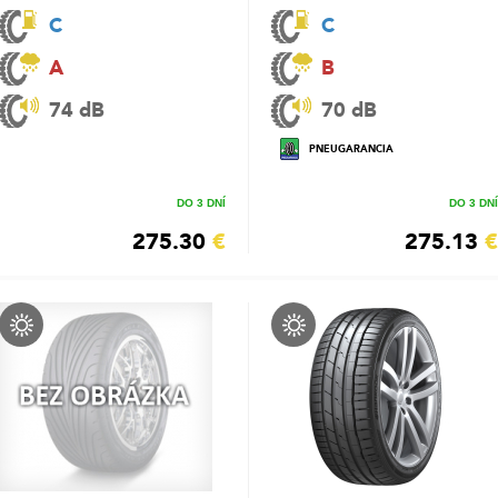
C
C
A
B
74 dB
70 dB
PNEUGARANCIA
DO 3 DNÍ
DO 3 DNÍ
275.30
€
275.13
€