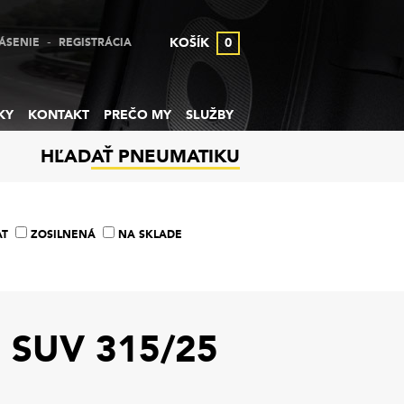
-
KOŠÍK
0
ÁSENIE
REGISTRÁCIA
KY
KONTAKT
PREČO MY
SLUŽBY
HĽADAŤ PNEUMATIKU
AT
ZOSILNENÁ
NA SKLADE
SUV 315/25