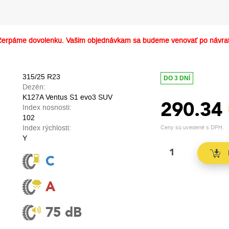
erpáme dovolenku. Vašim objednávkam sa budeme venovať po návrat
315/25 R23
DO 3 DNÍ
Dezén:
K127A Ventus S1 evo3 SUV
290.34
Index nosnosti:
102
Index rýchlosti:
Ceny sú uvedené s DPH.
Y
C
A
75 dB