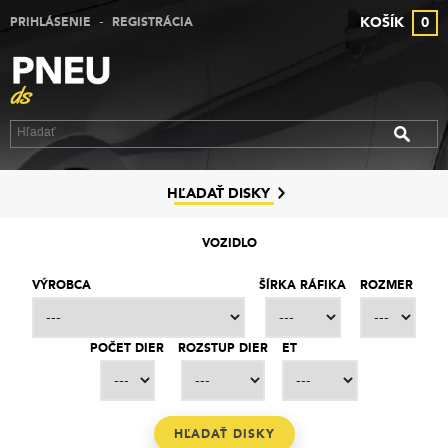
-
KOŠÍK
0
PRIHLÁSENIE
REGISTRÁCIA
VÝPREDAJ PNEUMATÍK
VÝPREDAJ ALU DISKOV
VÝPREDAJ PLECHOVÝCH DISKOV
DISKY
HĽADAŤ DISKY
ZNAČKY
VOZIDLO
KONTAKT
VÝROBCA
ŠÍRKA RÁFIKA
ROZMER
PREČO MY
POČET DIER
ROZSTUP DIER
ET
SLUŽBY