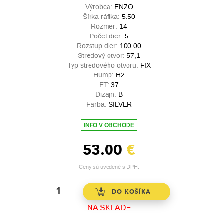
Výrobca:
ENZO
Šírka ráfika:
5.50
Rozmer:
14
Počet dier:
5
Rozstup dier:
100.00
Stredový otvor:
57,1
Typ stredového otvoru:
FIX
Hump:
H2
ET:
37
Dizajn:
B
Farba:
SILVER
INFO V OBCHODE
53.00
€
Ceny sú uvedené s DPH.
NA SKLADE